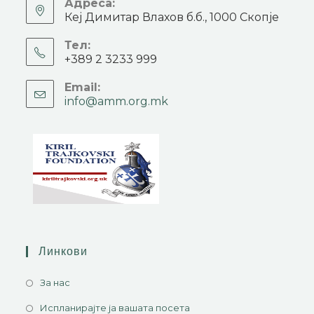
Адреса:
Кеј Димитар Влахов б.б., 1000 Скопје
Тел:
+389 2 3233 999
Email:
info@amm.org.mk
Линкови
За нас
Испланирајте ја вашата посета