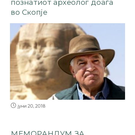
познатиот археолог доаѓа
во Скопје
јуни 20, 2018
МЕМОРАНДУМ ЗА