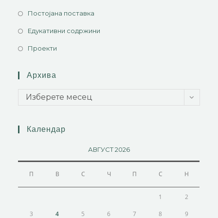
Постојана поставка
Едукативни содржини
Проекти
Архива
Изберете месец
Календар
АВГУСТ 2026
П
В
С
Ч
П
С
Н
1
2
3
4
5
6
7
8
9