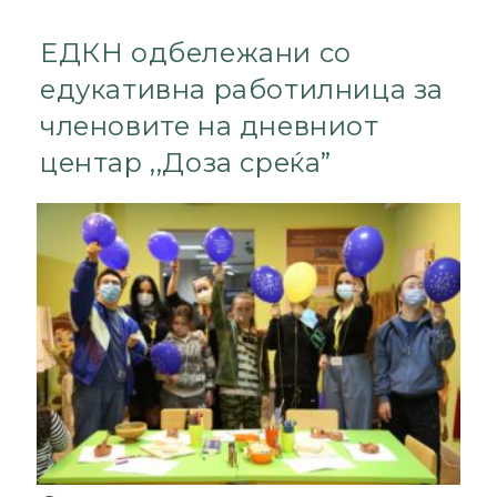
ЕДКН одбележани со
едукативна работилница за
членовите на дневниот
центар ,,Доза среќа”