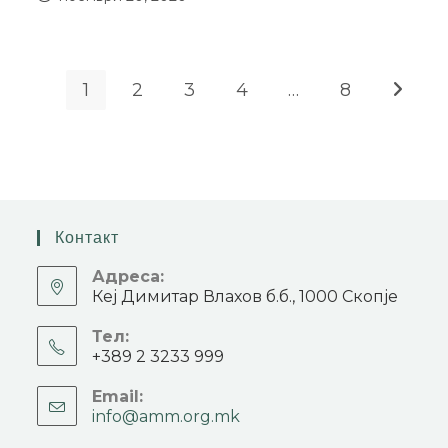
1
2
3
4
…
8
Контакт
Адреса:
Кеј Димитар Влахов б.б., 1000 Скопје
Тел:
+389 2 3233 999
Email:
info@amm.org.mk