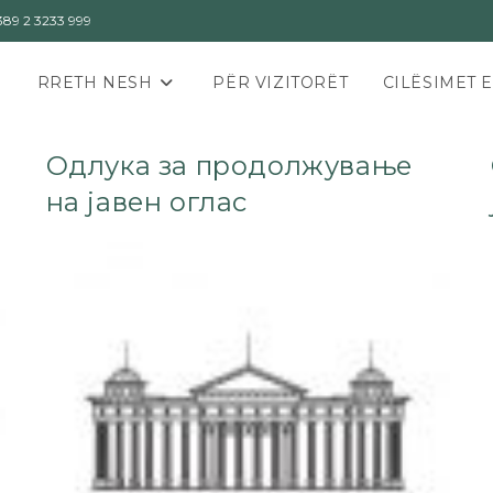
89 2 3233 999
RRETH NESH
PËR VIZITORËT
CILËSIMET 
Одлука за продолжување
на јавен оглас