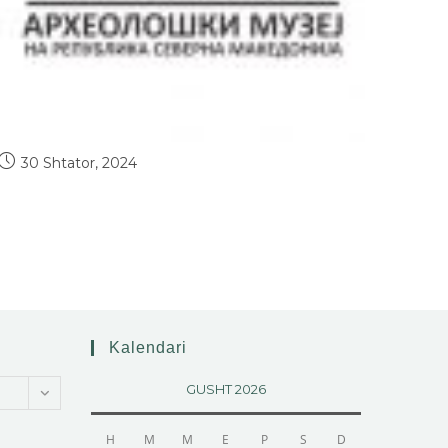
30 Shtator, 2024
Kalendari
GUSHT 2026
H
M
M
E
P
S
D