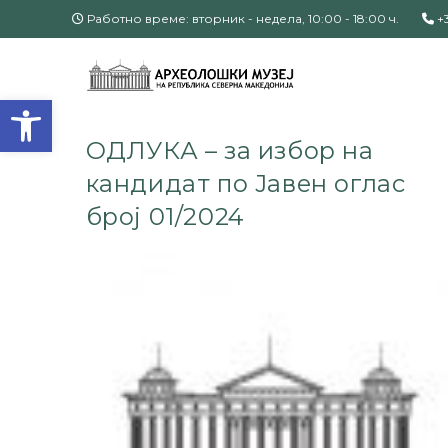
Работно време: вторник - недела, 10:00 - 18:00 ч.
+3
Open toolbar
ОДЛУКА – за избор на
кандидат по Јавен оглас
број 01/2024