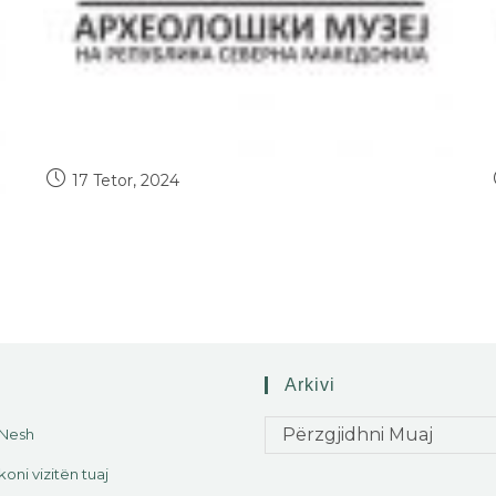
17 Tetor, 2024
Arkivi
Përzgjidhni Muaj
 Nesh
koni vizitën tuaj