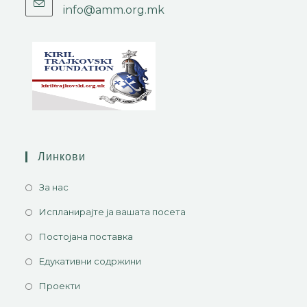
info@amm.org.mk
Линкови
За нас
Испланирајте ја вашата посета
Постојана поставка
Едукативни содржини
Проекти