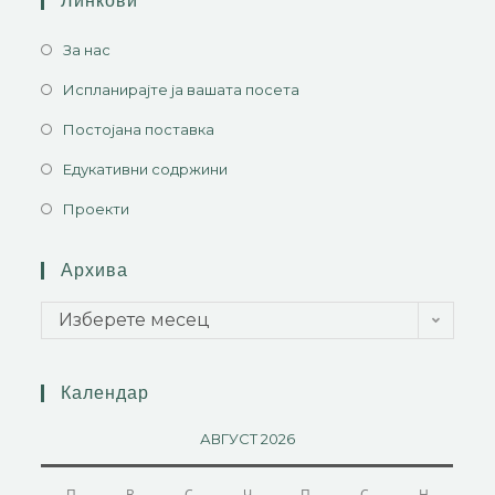
Линкови
За нас
Испланирајте ја вашата посета
Постојана поставка
Едукативни содржини
Проекти
Архива
Изберете месец
Календар
АВГУСТ 2026
П
В
С
Ч
П
С
Н