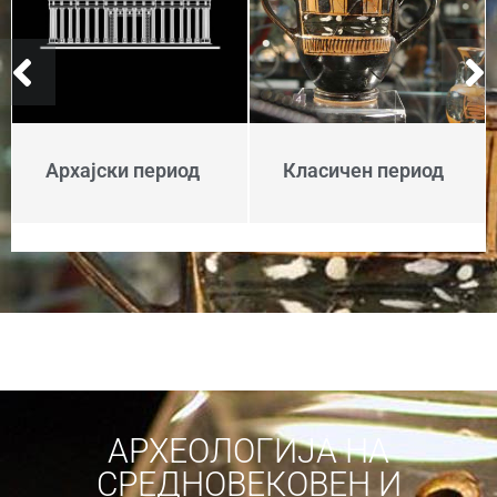
Архајски период
Класичен период
АРХЕОЛОГИЈА НА
СРЕДНОВЕКОВЕН И