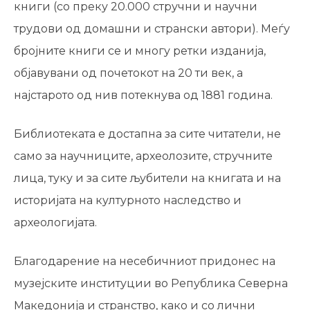
книги (со преку 20.000 стручни и научни
трудови од домашни и странски автори). Меѓу
бројните книги се и многу ретки изданија,
објавувани од почетокот на 20 ти век, а
најстарото од нив потекнува од 1881 година.
Библиотеката е достапна за сите читатели, не
само за научниците, археолозите, стручните
лица, туку и за сите љубители на книгата и на
историјата на културното наследство и
археологијата.
Благодарение на несебичниот придонес на
музејските институции во Република Северна
Македонија и странство, како и со лични