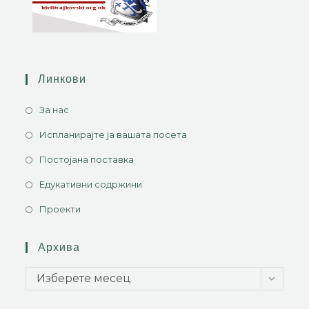
Линкови
За нас
Испланирајте ја вашата посета
Постојана поставка
Едукативни содржини
Проекти
Архива
Изберете месец