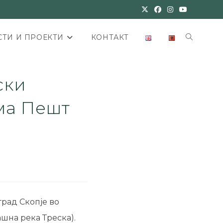
ТИ И ПРОЕКТИ
КОНТАКТ
ски
ма Пешт
град Скопје во
шна река Треска).