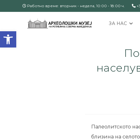
Работно време: вторник - недела, 10:00 - 18:00 ч.
+3
ЗА НАС
Open toolbar
По
населу
Палеолитското нао
близина на селото