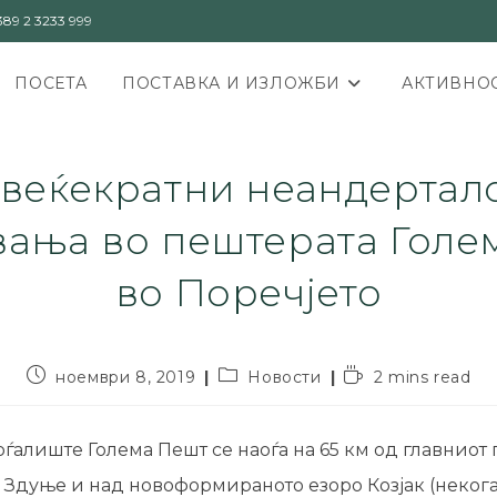
89 2 3233 999
ПОСЕТА
ПОСТАВКА И ИЗЛОЖБИ
АКТИВНОС
веќекратни неандертал
вања во пештерата Голе
во Поречјетo
ноември 8, 2019
Новости
2 mins read
ѓалиште Голема Пешт се наоѓа на 65 км од главниот 
 Здуње и над новоформираното езоро Козјак (некога