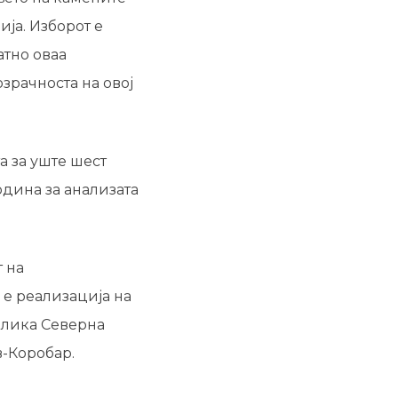
ија. Изборот е
атно оваа
зрачноста на овој
а за уште шест
одина за анализата
 на
 е реализација на
ублика Северна
-Коробар.