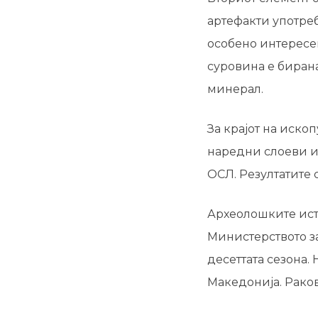
артефакти употреб
особено интересен
суровина е бирана
минерал.
За крајот на иско
наредни слоеви и 
ОСЛ. Резултатите 
Археолошките ист
Министерството за
десеттата сезона.
Македонија. Рако