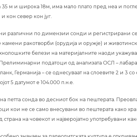
 35 м и широка 18м, има мало плато пред неа и погл
и кон север кон југ.
ени различни по димензии сонди и регистрирани с
е камени ракотворби (
орудија и оружје) и животинск
хнолошките белези на материјалните наоди укажува
 Прелиминарни податоци од анализата ОСЛ – лабара
анк, Германија – се однесуваат на слоевите 2 и 3 со 
ојот 5 датумот е 104.000 п.н.е.
на петта сонда во десниот бок на пештерата. Преовл
ци кои не се само внесувани во пештерата како хран
трана на човекот и најверојатно употребувани како
собено значаен за палеолитската култура е открива