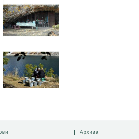
ови
Архива