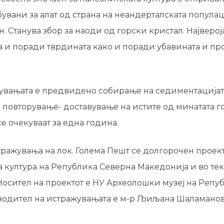
увани за алат од страна на неандерталската популац
. Станува збор за наоди од горски кристал. Најверој
 и поради тврдината како и поради убавината и про
пувањата е предвидено собирање на седиментацијат
повторување- доставување на истите од минатата г
се очекуваат за една година.
ражувања на лок. Голема Пешт се долгорочен проект
 култура на Република Северна Македонија и во тек
 Носител на проектот е НУ Археолошки музеј на Реп
водител на истражувањата е м-р Љиљана Шаламанов