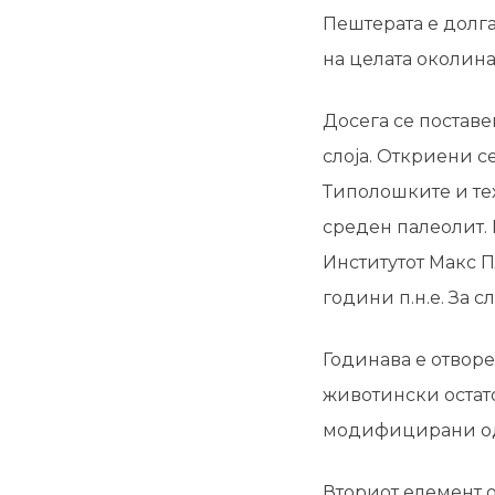
Пештерата е долга
на целата околина 
Досега се постав
слоја. Откриени с
Типолошките и те
среден палеолит.
Институтот Макс Пл
години п.н.е. За сл
Годинава е отворе
животински остато
модифицирани од с
Вториот елемент о