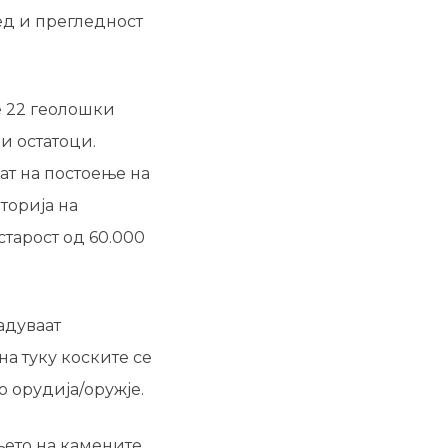
ед и прегледност
е 22 геолошки
и остатоци.
ат на постоење на
торија на
старост од 60.000
адуваат
а туку коските се
 орудија/оружје.
њето на камените