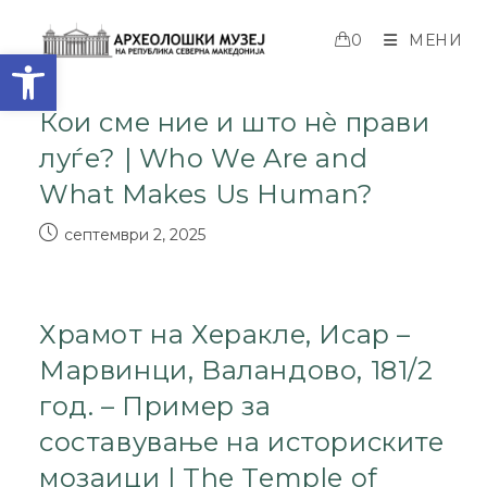
0
МЕНИ
Open toolbar
Кои сме ние и што нè прави
луѓе? | Who We Are and
What Makes Us Human?
септември 2, 2025
Храмот на Херакле, Исар –
Марвинци, Валандово, 181/2
год. – Пример за
составување на историските
мозаици | The Temple of