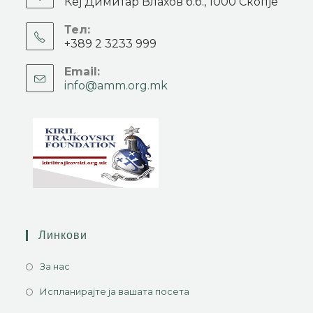
Кеј Димитар Влахов б.б., 1000 Скопје
Тел:
+389 2 3233 999
Email:
info@amm.org.mk
Линкови
За нас
Испланирајте ја вашата посета