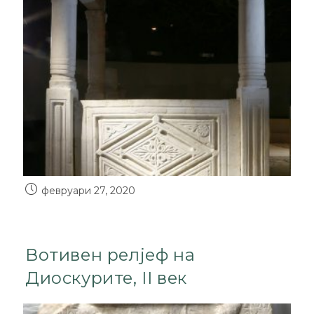
февруари 27, 2020
Вотивен релјеф на
Диоскурите, II век