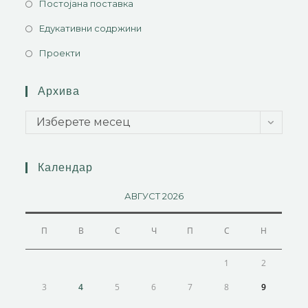
Постојана поставка
Едукативни содржини
Проекти
Архива
Изберете месец
Календар
АВГУСТ 2026
П
В
С
Ч
П
С
Н
1
2
3
4
5
6
7
8
9