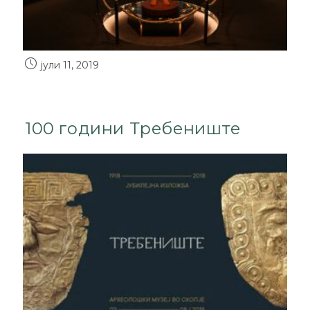
јули 11, 2019
100 години Требениште