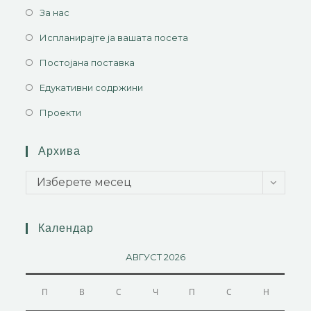
За нас
Испланирајте ја вашата посета
Постојана поставка
Едукативни содржини
Проекти
Архива
Изберете месец
Календар
АВГУСТ 2026
П
В
С
Ч
П
С
Н