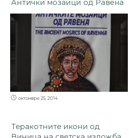
Антички мозаици од Равена
октомври 25, 2014
Теракотните икони од
Виница на светска изложба