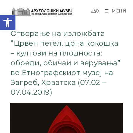
0
МЕНИ
Open toolbar
Отворање на изложбата
”Црвен петел, црна кокошка
– култови на плодноста:
обреди, обичаи и верувања”
во Етнографскиот музеј на
Загреб, Хрватска (07.02 –
07.04.2019)