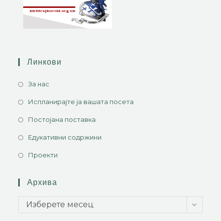
Линкови
За нас
Испланирајте ја вашата посета
Постојана поставка
Едукативни содржини
Проекти
Архива
Изберете месец