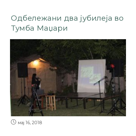
Одбележани два јубилеја во
Тумба Маџари
мај 16, 2018