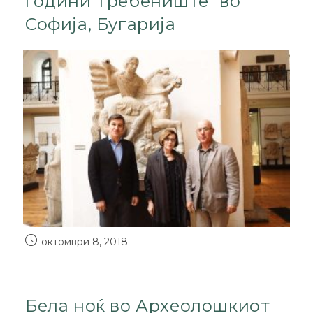
години Требениште” во
Софија, Бугарија
октомври 8, 2018
Бела ноќ во Археолошкиот