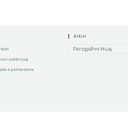
Arkivi
Përzgjidhni Muaj
 Nesh
koni vizitën tuaj
zitë e përhershme