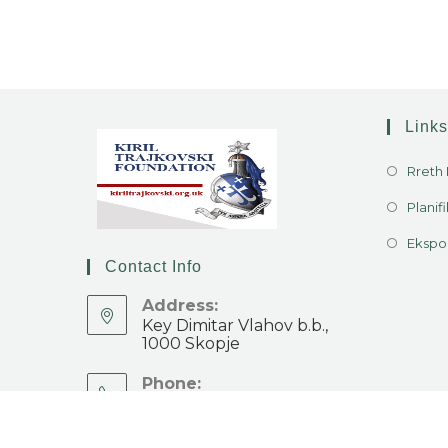
Links
Rreth
Planifi
Ekspo
Contact Info
Address:
Key Dimitar Vlahov b.b.,
1000 Skopje
Phone:
+389 2 3233 999
Email: