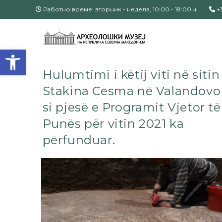
Работно време: вторник - недела, 10:00 - 18:00 ч.
+3
Open toolbar
Hulumtimi i këtij viti në sitin
Stakina Cesma në Valandovo
si pjesë e Programit Vjetor të
Punës për vitin 2021 ka
përfunduar.