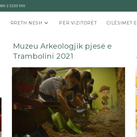
89 2 3233 999
RRETH NESH
PËR VIZITORËT
CILËSIMET 
Muzeu Arkeologjik pjesë e
Trambolini 2021