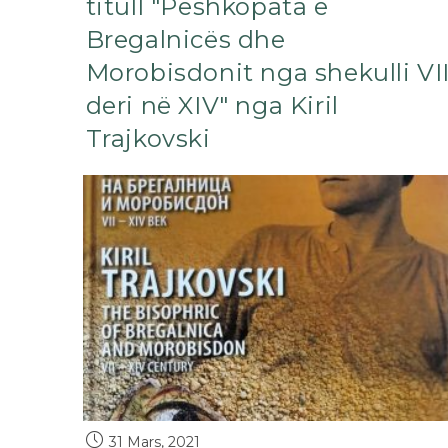
titull "Peshkopata e
Bregalnicës dhe
Morobisdonit nga shekulli VI
deri në XIV" nga Kiril
Trajkovski
31 Mars, 2021