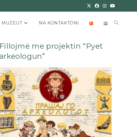
E MUZEUT
NA KONTAKTONI
Fillojmë me projektin “Pyet
arkeologun”