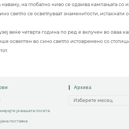
 наваму, на глобално ниво се одвива кампањата со им
ино светло се осветлуваат знаменитости, истакнати о
еј веќе четврта година по ред е вклучен во оваа ка
еше освелтен во сино светло истовремено со стотиц
тот.
ови
Архива
Изберете месец
с
нирајте ја вашата посета
јана поставка