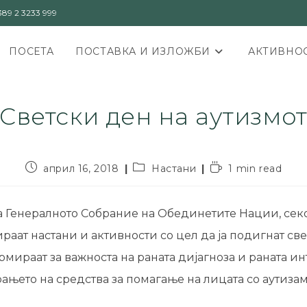
89 2 3233 999
ПОСЕТА
ПОСТАВКА И ИЗЛОЖБИ
АКТИВНОС
Светски ден на аутизмо
април 16, 2018
Настани
1 min read
а Генералното Собрание на Обединетите Нации, секо
раат настани и активности со цел да ја подигнат свес
рмираат за важноста на раната дијагноза и раната и
ањето на средства за помагање на лицата со аутизам