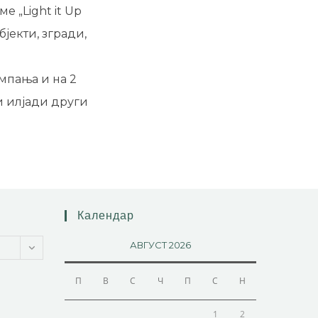
е „Light it Up
бјекти, згради,
мпања и на 2
и илјади други
Календар
АВГУСТ 2026
П
В
С
Ч
П
С
Н
1
2