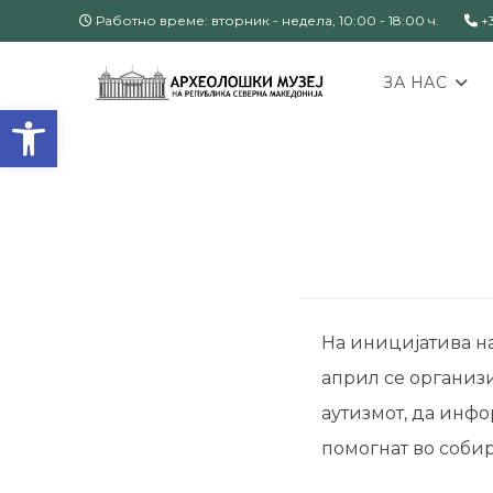
Работно време: вторник - недела, 10:00 - 18:00 ч.
+3
ЗА НАС
Open toolbar
На иницијатива н
април се организи
аутизмот, да инфо
помогнат во собир