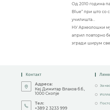
Од 2010 година па
Blue“ при што со с
училишта…
НУ Археолошки муз
април повторно б
згради ширум све
Контакт
Линк
Адреса:
За на
Кеј Димитар Влахов б.б.,
1000 Скопје
Испла
Тел:
Посто
+389 2 3233 999