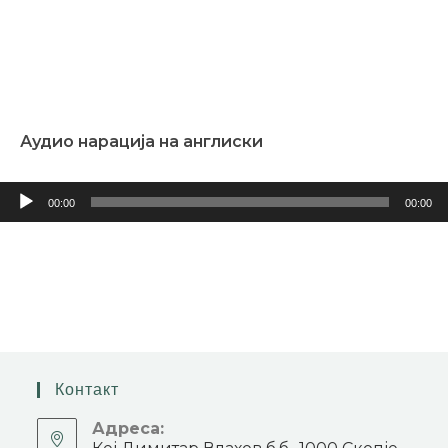
Аудио нарација на англиски
Аудио
00:00
00:00
плејер
Контакт
Адреса: