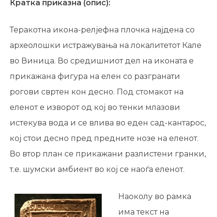
Кратка приказна (опис):
Теракотна икона-релјефна плочка најдена со
археолошки истражувања на локалитетот Кале
во Виница. Во средишниот дел на иконата е
прикажана фигура на елен со разгранати
рогови свртен кон десно. Под стомакот на
еленот е изворот од кој во тенки млазови
истекува вода и се влива во еден сад-кантарос,
кој стои десно пред предните нозе на еленот.
Во втор план се прикажани разлистени гранки,
т.е. шумски амбиент во кој се наоѓа еленот.
Наоколу во рамка
има текст на