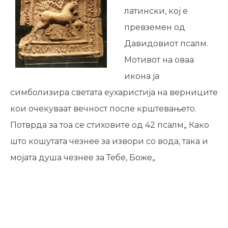
латински, кој е
превземен од
Давидовиот псалм.
Мотивот на оваа
икона ја
симболизира светата еухаристија на верниците
кои очекуваат вечност после крштевањето.
Потврда за тоа се стиховите од 42 псалм„ Како
што кошутата чезнее за извори со вода, така и
мојата душа чезнее за Тебе, Боже„