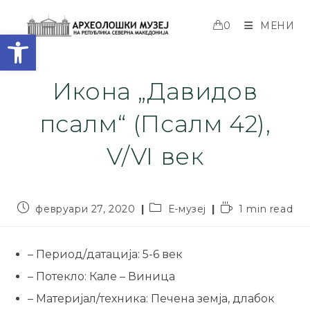
0
МЕНИ
Open toolbar
Икона „Давидов
псалм“ (Псалм 42),
V/VI век
февруари 27, 2020
Е-музеј
1 min read
– Период/датација: 5-6 век
– Потекло: Кале – Виница
– Материјал/техника: Печена земја, длабок