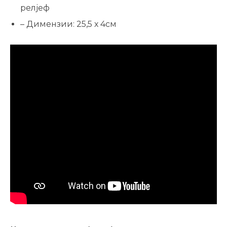
релјеф
– Димензии: 25,5 х 4см