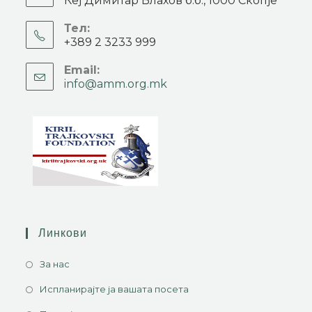
Кеј Димитар Влахов б.б., 1000 Скопје
Тел:
+389 2 3233 999
Email:
info@amm.org.mk
Линкови
За нас
Испланирајте ја вашата посета