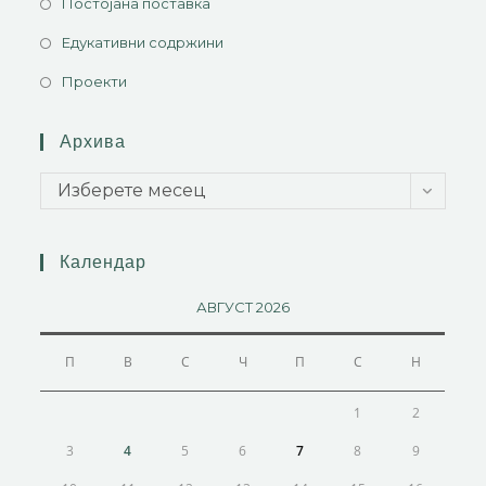
Постојана поставка
Едукативни содржини
Проекти
Архива
Изберете месец
Календар
АВГУСТ 2026
П
В
С
Ч
П
С
Н
1
2
3
4
5
6
7
8
9