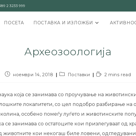
89 2 3233 999
ПОСЕТА
ПОСТАВКА И ИЗЛОЖБИ
АКТИВНОС
Археозоологија
ноември 14, 2018
Поставки
2 mins read
наука која се занимава со проучување на животинск
олошките локалитети, со цел подобро разбирање на 
околина, особено помеѓу луѓето и животинските поп
ка се занимава со остатоците кои призлегуваат од х
од животните кои некогаш биле ловени, одгледувани