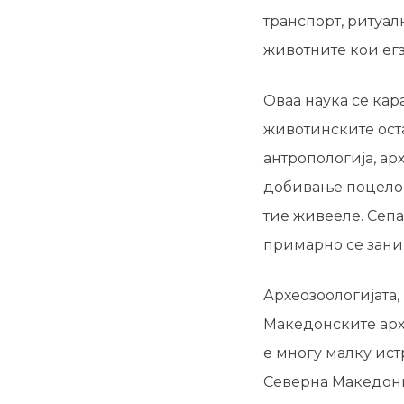
транспорт, ритуал
животните кои егз
Оваа наука се ка
животинските ост
антропологија, арх
добивање поцелос
тие живееле. Сепа
примарно се зани
Археозоологијата, 
Македонските арх
е многу малку ист
Северна Македониј