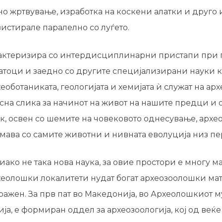
но жртвување, изработка на коскени алатки и друго
истирале паралелно со луѓето.
рактеризира со интердисциплинарни пристапи при 
атоци и заедно со другите специјализирани науки 
еоботаниката, геологијата и хемијата ѝ служат на арх
на слика за начинот на живот на нашите предци и о
к, освен со шемите на човековото однесување, архео
мава со самите животни и нивната еволуција низ пе
иако не така нова наука, за овие простори е многу ма
еолошки локалитети нудат богат археозоолошки мате
ражен. За прв пат во Македонија, во Археолошкиот м
а, е формиран оддел за археозоологија, кој од веќ