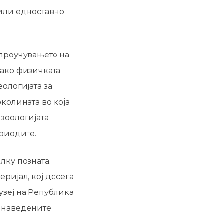
 или едноставно
проучувањето на
како физичката
еологијата за
колината во која
зоологијата
риодите.
лку позната.
ријал, кој досега
узеј на Република
е наведените