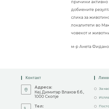
причини активно 
добиените резулт
слика за животинс
локалитети во Ма
човекот и животни
м-р Анета Фидано
Контакт
Линк
Адреса:
За на
Кеј Димитар Влахов б.б.,
1000 Скопје
Испла
Тел:
Посто