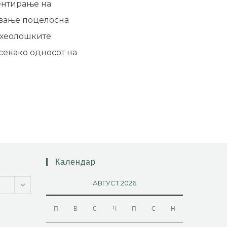
ентирање на
ивање поцелосна
археолошките
секако односот на
Календар
АВГУСТ 2026
П
В
С
Ч
П
С
Н