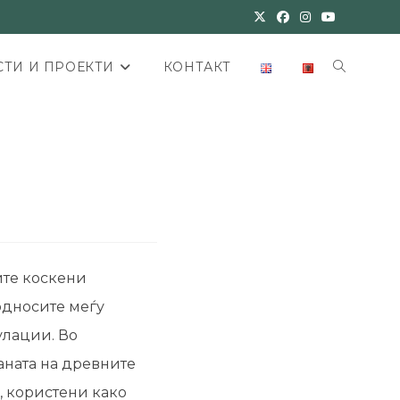
ТИ И ПРОЕКТИ
КОНТАКТ
ите коскени
односите меѓу
улации. Во
раната на древните
, користени како