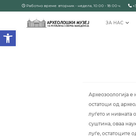
Работно време: вторник - недела, 10:00 - 18:00 ч.
+3
ЗА НАС
Open toolbar
Археозоологија е 
остатоци од архе
луѓето и нивната 
суштина, оваа нау
луѓе, остатоците 