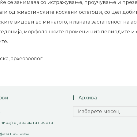
ќе се занимава со истражување, проучување и през
ати од животинските коскени остатоци, со цел доб
ките видови во минатото, нивната застапеност на 
кедонија, морфолошките промени низ периодите и 
те.
ска, археозоолог
ови
Архива
Изберете месец
с
нирајте ја вашата посета
јана поставка