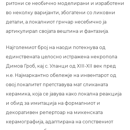
ритони се необично моделирани и изработени
во неколку варијанти, збогатени со ликовни
детали, а локалниот грнчар несебично ја
артикулирал својата вештина и фантазија.
Најголемиот број на наоди потекнува од
единствената целосно истражена некропола
Димов Гроб, кај с. Уланци од XIII-XII век пред
н.е. Најмаркантно обележје на инвентарот од
овој локалитет претставува мат сликаната
керамика, која се јавува како локална реакција
и обид за имитација на формалниот и
декоративен репертоар на микенската
керамографија, адаптирана на сопствениот