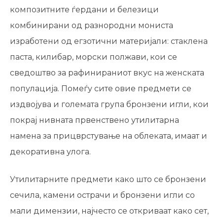
композитните ѓердани и белезици
комбинирани од разнородни мониста
изработени од егзотични материјали: стаклена
паста, килибар, морски полжави, кои се
сведоштво за рафинираниот вкус на женската
популација. Помеѓу сите овие предмети се
издвојува и големата група бронзени игли, кои
покрај нивната првенствено утилитарна
намена за прицврстување на облеката, имаат и
декоративна улога.
Утилитарните предмети како што се бронзени
сечила, камени острачи и бронзени игли со
мали димензии, најчесто се откриваат како сет,