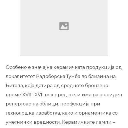
Особено е значајна керамичката продукција од
локалитетот Радоборска Тумба во близина на
Битола, која датира од средното бронзено
време XVIII-XVII век пред н.е. и има разновиден
репертоар на облици, перфекција при
технолошка изработка, како и орнаментика со
уметнички вредности. Керамичките лампи –