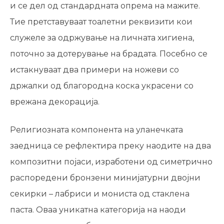
и се дел од стандардната опрема на мажите.
Тие претставуваат тоалетни реквизити кои
служеле за одржување на личната хигиена,
поточно за дотерување на брадата. Посебно се
истакнуваат два примери на ножеви со
држалки од благородна коска украсени со
врежана декорација.
Религиозната компонента на уланечката
заедница се рефлектира преку наодите на два
композитни појаси, изработени од симетрично
распоредени бронзени минијатурни двојни
секирки – лабриси и мониста од стаклена
паста. Оваа уникатна категорија на наоди