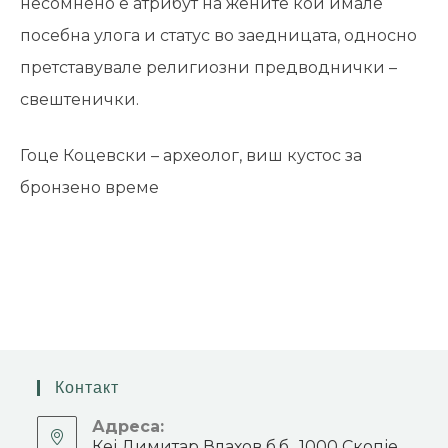
несомнено е атрибут на жените кои имале
посебна улога и статус во заедницата, односно
претставувале религиозни предводнички –
свештенички.
Гоце Коцевски – археолог, виш кустос за
бронзено време
Контакт
Адреса:
Кеј Димитар Влахов б.б., 1000 Скопје