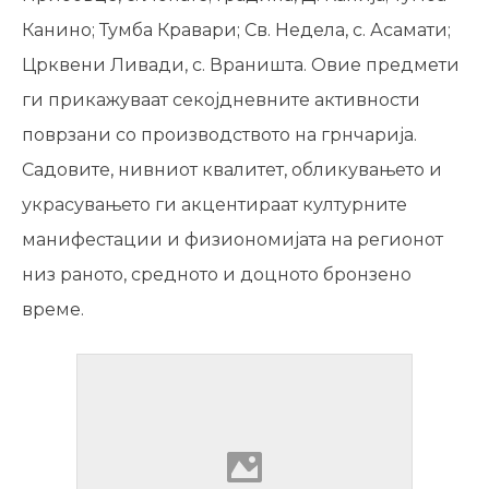
Канино; Тумба Кравари; Св. Недела, с. Асамати;
Црквени Ливади, с. Враништа. Овие предмети
ги прикажуваат секојдневните активности
поврзани со производството на грнчарија.
Садовите, нивниот квалитет, обликувањето и
украсувањето ги акцентираат културните
манифестации и физиономијата на регионот
низ раното, средното и доцното бронзено
време.