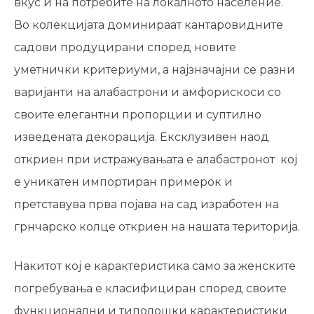
вкус и на потребите на локалното население.
Во колекцијата доминираат кантаровидните
садови продуцирани според новите
уметнички критериуми, а најзначајни се разни
варијанти на алабастрони и амфорискоси со
своите елегантни пропорции и суптилно
изведената декорација. Ексклузивен наод
откриен при истражувањата е алабастронот кој
е уникатен импортиран примерок и
претставува прва појава на сад изработен на
грнчарско колце откриен на нашата територија.
Накитот кој е карактеристика само за женските
погребувања е класифициран според своите
функционални и типолошки карактеристики