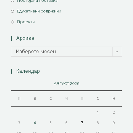
Постојана поставка
Едукативни содржини
Проекти
Архива
Изберете месец
Календар
АВГУСТ 2026
П
В
С
Ч
П
С
Н
1
2
3
4
5
6
7
8
9