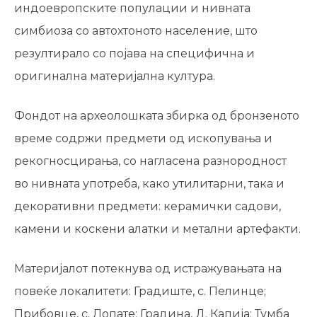
индоевропските популации и нивната
симбиоза со автохтоното население, што
резултирало со појава на специфична и
оригинална материјална култура.
Фондот на археолошката збирка од бронзеното
време содржи предмети од ископувања и
рекогносцирања, со нагласена разнородност
во нивната употреба, како утилитарни, така и
декоративни предмети: керамички садови,
камени и коскени алатки и метални артефакти.
Материјалот потекнува од истражувањата на
повеќе локалитети: Градиште, с. Пелинце;
Прибовце, с. Лопате; Градина, Д. Капија; Тумба