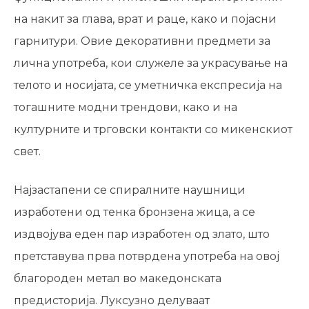
на накит за глава, врат и раце, како и појасни
гарнитури. Овие декоративни предмети за
лична употреба, кои служеле за украсување на
телото и носијата, се уметничка експресија на
тогашните модни трендови, како и на
културните и трговски контакти со микенскиот
свет.
Најзастапени се спиралните наушници
изработени од тенка бронзена жица, а се
издвојува еден пар изработен од злато, што
претставува прва потврдена употреба на овој
благороден метал во македонската
предисторија. Луксузно делуваат