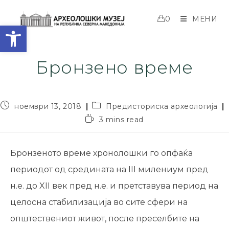
0
МЕНИ
Open toolbar
Бронзено време
ноември 13, 2018
Предисториска археологија
3 mins read
Бронзеното време хронолошки го опфаќа
периодот од средината на III милениум пред
н.е. до XII век пред н.е. и претставува период на
целосна стабилизација во сите сфери на
општествениот живот, после преселбите на