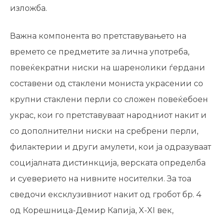
изложба.
Важна компонента во претставувањето на
времето се предметите за лична употреба,
повеќекратни ниски на шаренолики ѓердани
составени од стаклени мониста украсении со
крупни стаклени перли со сложен повеќебоен
украс, кои го претставуваат народниот накит и
со дополнителни ниски на сребрени перли,
филактерии и други амулети, кои ја одразуваат
социјалната дистинкција, верската определба
и суеверието на нивните носителки. За тоа
сведочи ексклузивниот накит од гробот бр. 4
од Корешница-Демир Капија, X-XI век,