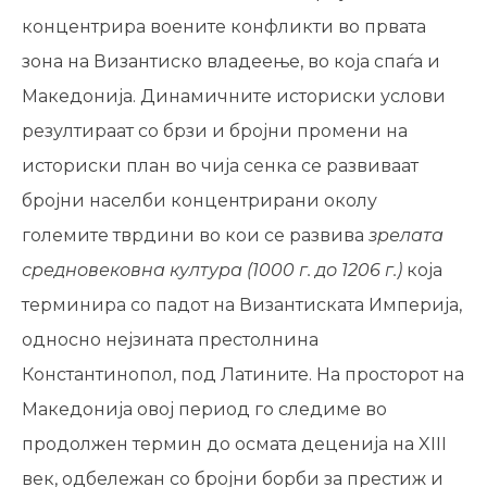
концентрира воените конфликти во првата
зона на Византиско владеење, во која спаѓа и
Македонија. Динамичните историски услови
резултираат со брзи и бројни промени на
историски план во чија сенка се развиваат
бројни населби концентрирани околу
големите тврдини во кои се развива
зрелата
средновековна култура (1000 г. до 1206 г.)
која
терминира со падот на Византиската Империја,
односно нејзината престолнина
Константинопол, под Латините. На просторот на
Македонија овој период го следиме во
продолжен термин до осмата деценија на XIII
век, одбележан со бројни борби за престиж и