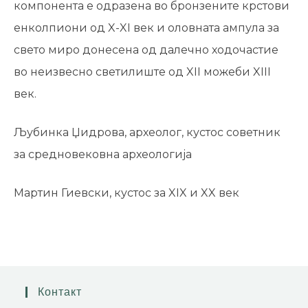
компонента е одразена во бронзените крстови
енколпиони од X-XI век и оловната ампула за
свето миро донесена од далечно ходочастие
во неизвесно светилиште од XII можеби XIII
век.
Љубинка Џидрова, археолог, кустос советник
за средновековна археологија
Мартин Гиевски, кустос за XIX и XX век
Контакт