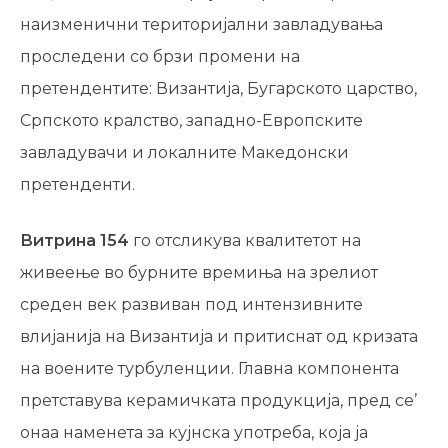
наизменични територијални завладувања
проследени со брзи промени на
претендентите: Византија, Бугарското царство,
Српското кралство, западно-Европските
завладувачи и локалните Македонски
претенденти.
Витрина 154
го отсликува квалитетот на
живеење во бурните времиња на зрелиот
среден век развиван под интензивните
влијанија на Византија и притиснат од кризата
на воените турбуленции. Главна компонента
претставува керамичката продукција, пред се’
онаа наменета за кујнска употреба, која ја