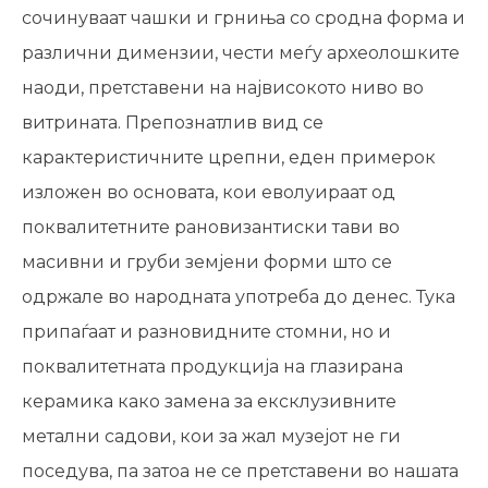
сочинуваат чашки и грниња со сродна форма и
различни димензии, чести меѓу археолошките
наоди, претставени на највисокото ниво во
витрината. Препознатлив вид се
карактеристичните црепни, еден примерок
изложен во основата, кои еволуираат од
поквалитетните рановизантиски тави во
масивни и груби земјени форми што се
одржале во народната употреба до денес. Тука
припаѓаат и разновидните стомни, но и
поквалитетната продукција на глазирана
керамика како замена за ексклузивните
метални садови, кои за жал музејот не ги
поседува, па затоа не се претставени во нашата