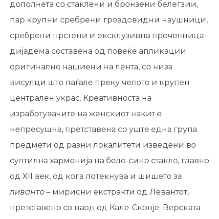
дополнета со стаклени и бронзени белегзии,
пар крупни сребрени гроздовидни наушници,
сребрени прстени и ексклузивна пречелница-
дијадема составена од повеќе апликации
оригинално нашиени на лента, со низа
висулци што паѓале преку челото и крупен
централен украс. Креативноста на
изработувачите на женскиот накит е
непресушна, претставена со уште една група
предмети од разни локалитети изведени во
суптилна хармонија на бело-сино стакло, главно
од XII век, од кога потекнува и шишето за
ливанто
– мирисни екстракти од Левантот,
претставено со наод од Кале-Скопје. Верската