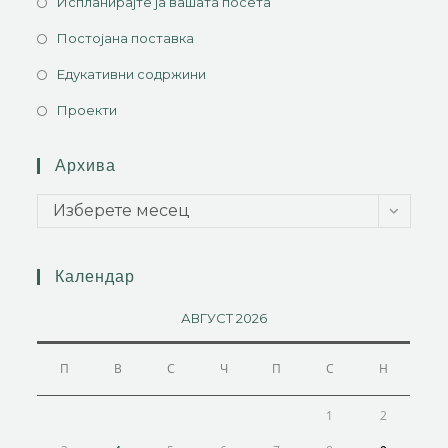
Испланирајте ја вашата посета
Постојана поставка
Едукативни содржини
Проекти
Архива
Изберете месец
Календар
АВГУСТ 2026
П
В
С
Ч
П
С
Н
1
2