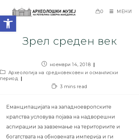
0
МЕНИ
Open toolbar
Зрел среден век
ноември 14, 2018
Археологија на средновековен и османлиски
период
3 mins read
Еманципацијата на западноевропските
кралства условува појава на надворешни
аспирации за завземање на териториите и
богатствата на обновената империја и ги