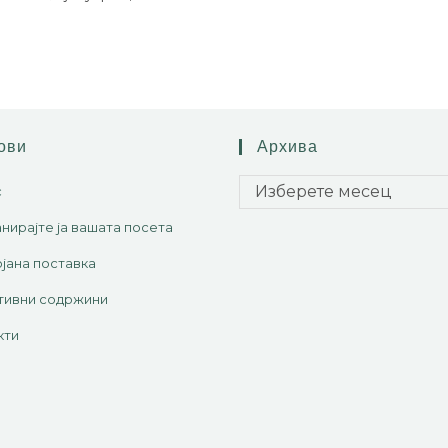
ови
Архива
Изберете месец
с
нирајте ја вашата посета
јана поставка
тивни содржини
кти