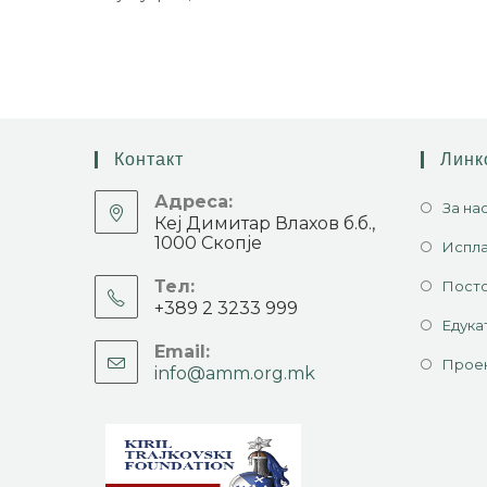
Контакт
Линк
Адреса:
За на
Кеј Димитар Влахов б.б.,
1000 Скопје
Испла
Тел:
Посто
+389 2 3233 999
Едука
Email:
Прое
info@amm.org.mk