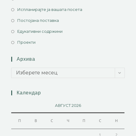
Испланирајте ја вашата посета
Постојана поставка
Едукативни содржини
Проекти
Архива
Изберете месец
Календар
АВГУСТ 2026
П
В
С
Ч
П
С
Н
1
2