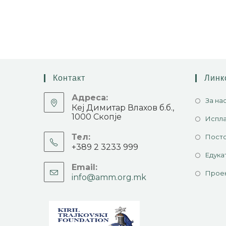
Контакт
Линк
Адреса:
За на
Кеј Димитар Влахов б.б.,
1000 Скопје
Испла
Тел:
Посто
+389 2 3233 999
Едука
Email:
Прое
info@amm.org.mk