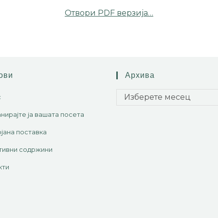
Отвори PDF верзија…
ови
Архива
Изберете месец
с
нирајте ја вашата посета
јана поставка
тивни содржини
кти