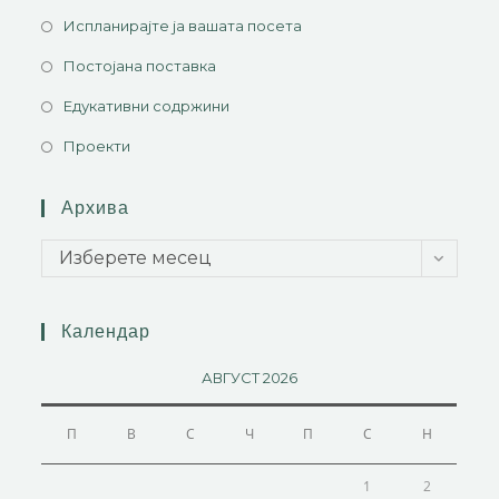
Испланирајте ја вашата посета
Постојана поставка
Едукативни содржини
Проекти
Архива
Изберете месец
Календар
АВГУСТ 2026
П
В
С
Ч
П
С
Н
1
2