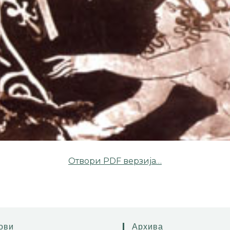
Отвори PDF верзија…
ови
Архива