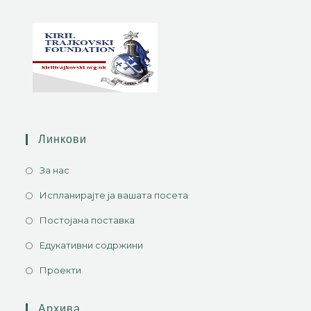
Линкови
За нас
Испланирајте ја вашата посета
Постојана поставка
Едукативни содржини
Проекти
Архива