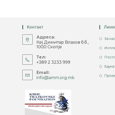
Контакт
Линк
Адреса:
За на
Кеј Димитар Влахов б.б.,
1000 Скопје
Испла
Тел:
Посто
+389 2 3233 999
Едука
Email:
Прое
info@amm.org.mk