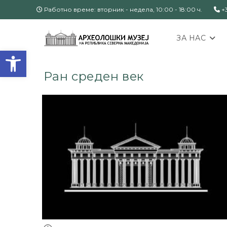
Работно време: вторник - недела, 10:00 - 18:00 ч.
+3
ЗА НАС
Open toolbar
Ран среден век