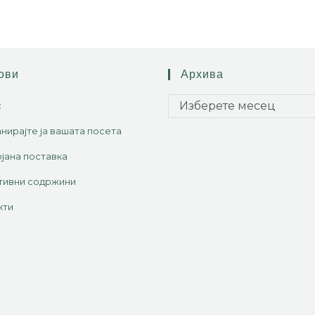
ови
Архива
Изберете месец
с
нирајте ја вашата посета
јана поставка
тивни содржини
кти