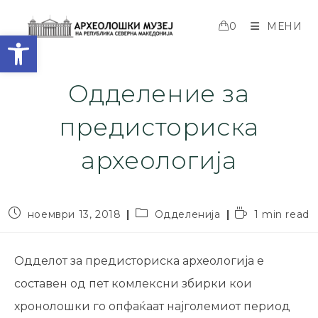
0
МЕНИ
Open toolbar
Одделение за
предисториска
археологија
ноември 13, 2018
Одделенија
1 min read
Одделот за предисториска археологија е
составен од пет комлексни збирки кои
хронолошки го опфаќаат најголемиот период