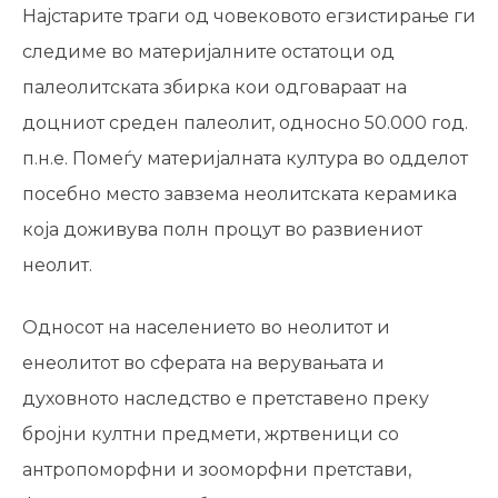
Најстарите траги од човековото егзистирање ги
следиме во материјалните остатоци од
палеолитската збирка кои одговараат на
доцниот среден палеолит, односно 50.000 год.
п.н.е. Помеѓу материјалната култура во одделот
посебно место завзема неолитската керамика
која доживува полн процут во развиениот
неолит.
Односот на населението во неолитот и
енеолитот во сферата на верувањата и
духовното наследство е претставено преку
бројни култни предмети, жртвеници со
антропоморфни и зооморфни претстави,