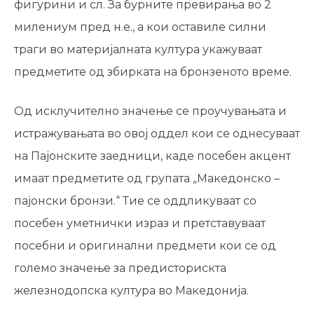
фигурини и сл. За бурните превирања во 2
милениум пред н.е., а кои оставиле силни
траги во материјалната култура укажуваат
предметите од збирката на бронзеното време.
Од исклучително значење се проучувањата и
истражувањата во овој оддел кои се однесуваат
на Пајонските заедници, каде посебен акцент
имаат предметите од групата „Македонско –
пајонски бронзи.“ Тие се оддликуваат со
посебен уметнички израз и претставуваат
посебни и оригинални предмети кои се од
големо значење за предисторискта
железнодопска култура во Македонија.