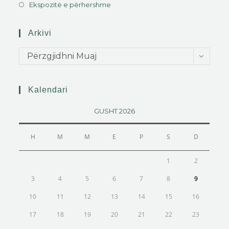
Ekspozitë e përhershme
Arkivi
Përzgjidhni Muaj
Kalendari
GUSHT 2026
H
M
M
E
P
S
D
1
2
3
4
5
6
7
8
9
10
11
12
13
14
15
16
17
18
19
20
21
22
23