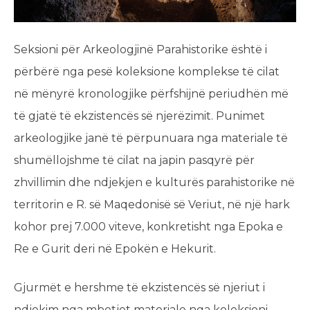
Seksioni për Arkeologjinë Parahistorike është i
përbërë nga pesë koleksione komplekse të cilat
në mënyrë kronologjike përfshijnë periudhën më
të gjatë të ekzistencës së njerëzimit. Punimet
arkeologjike janë të përpunuara nga materiale të
shumëllojshme të cilat na japin pasqyrë për
zhvillimin dhe ndjekjen e kulturës parahistorike në
territorin e R. së Maqedonisë së Veriut, në një hark
kohor prej 7.000 viteve, konkretisht nga Epoka e
Re e Gurit deri në Epokën e Hekurit.
Gjurmët e hershme të ekzistencës së njeriut i
ndjekim nga mbetjet materiale nga koleksioni