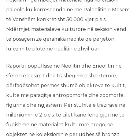
paleolit ku korrespondojnë me Paleolitin e Mesëm
të Vonshëm konkretisht 50.000 vjet p.e.s.
Ndërmjet materialeve kulturore në seksion vend
të posaçëm zë qeramika neolite që përjeton
lulëzim të plotë në neolitin e zhvilluar.
Raporti i popullsisë në Neolitin dhe Eneolitin në
sferën e besimit dhe trashëgimisë shpirtërore,
përfaqësohet përmes shumë objekteve të kultit,
kulte me paraqitje antropomorfe dhe zoomorfe,
figurina dhe ngjashëm. Për stuhitë e trazirave në
mileniumin e 2 p.e.s. të cilët kanë lënë gjurmë të
fuqishme në materialet kulturore, tregojnë
objektet në koleksionin e periudhës së bronzit.