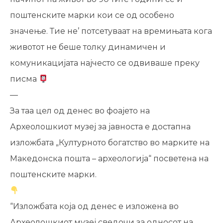
поштенските марки кои се од особено
значење. Тие нe’ потсетуваат на времињата кога
животот не беше толку динамичен и
комуникацијата најчесто се одвиваше преку
писма
—
За таа цел од денес во фоајето на
Археолошкиот музеј за јавноста е достапна
изложбата „Културното богатство во марките на
Македонска пошта – археолог
ија“ посветена на
поштенските марки.
“Изложбата која од денес е изложена во
Археолошкиот музеј сведочи за односот на