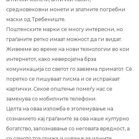
средновековни монети и златните погребни
маски од Требениште.
Поштенските марки се многу интересни, но
граѓаните ретко имаат можност да ги видат.
Живееме во време на нови технологии во кои
интернетот, како неверојатна брза
комуникација со светот го завзема приматот. Сѐ
поретко се пишуваат писма и се испраќаат
картички. Секое општење помеѓу нас се
заменува со мобилните телефони.
Целта на оваа изложба е зголемување на
сознанието кај граѓаните за ова наше културно
богатство, запознавање со неговата вредност, а
со самото тоа грижа и чување за идните