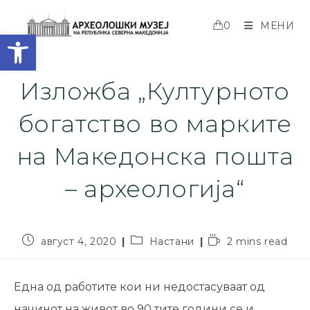
0
МЕНИ
Open toolbar
Изложба „Културното
богатство во марките
на Македонска пошта
– археологија“
август 4, 2020
Настани
2 mins read
Една од работите кои ни недостасуваат од
начинот на живот во 90 тите години се и