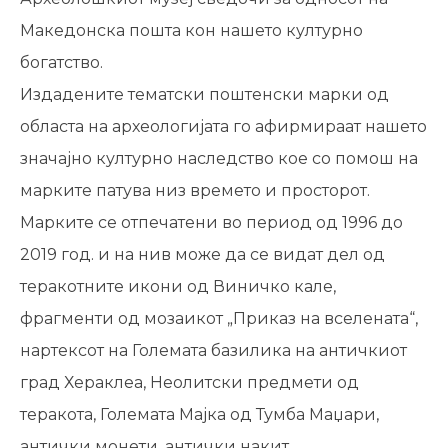
Македонска пошта кон нашето културно
богатство.
Издадените тематски поштенски марки од
областа на археологијата го афирмираат нашето
значајно културно наследство кое со помош на
марките патува низ времето и просторот.
Марките се отпечатени во период од 1996 до
2019 год. и на нив може да се видат дел од
теракотните икони од Виничко кале,
фрагменти од мозаикот „Приказ на вселената“,
нартексот на Големата базилика на античкиот
град Хераклеа, Неолитски предмети од
теракота, Големата Мајка од Тумба Маџари,
антички монети, антички накит,