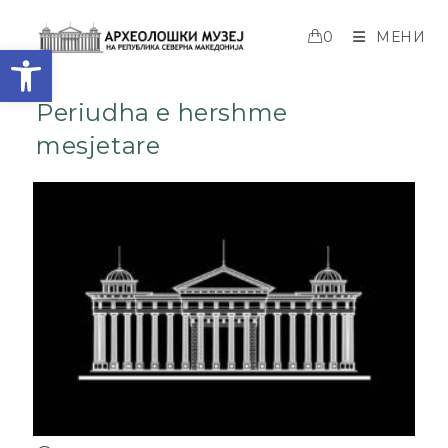
0
МЕНИ
Open toolbar
Periudha e hershme
mesjetare