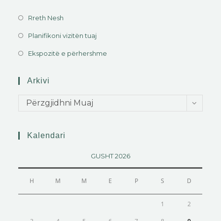
Rreth Nesh
Planifikoni vizitën tuaj
Ekspozitë e përhershme
Arkivi
Përzgjidhni Muaj
Kalendari
GUSHT 2026
H
M
M
E
P
S
D
1
2