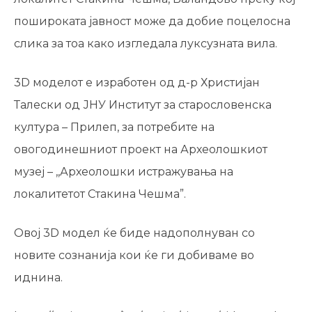
пошироката јавност може да добие поцелосна
слика за тоа како изгледала луксузната вила.
3D моделот е изработен од д-р Христијан
Талески од ЈНУ Институт за старословенска
култура – Прилеп, за потребите на
овогодинешниот проект на Археолошкиот
музеј – ,,Археолошки истражувања на
локалитетот Стакина Чешма”.
Овој 3D модел ќе биде надополнуван со
новите сознанија кои ќе ги добиваме во
иднина.