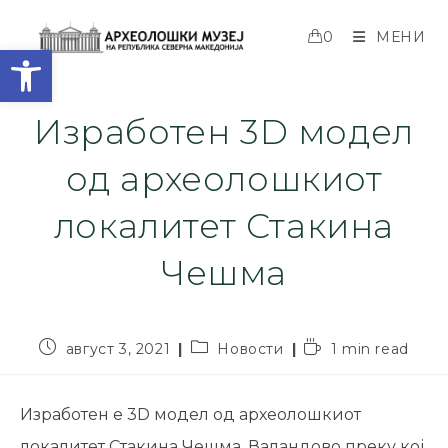
0
МЕНИ
Open toolbar
Изработен 3D модел
од археолошкиот
локалитет Стакина
Чешма
август 3, 2021
Новости
1 min read
Изработен е 3D модел од археолошкиот
локалитет Стакина Чешма, Валандово преку кој