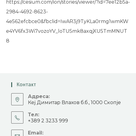
https://cesium.com/ion/stories/viewer/?id=7ee12b5a-
2984-4692-8623-
4e562efcbce0&fbclid=IwAR3j9TyKLa0rmg1wmKW
e4YV6fx3Wi7vozoYV_loTU5mk8axqjXU5TmMNUT
8
Контакт
Адреса:
Кеј Димитар Влахов б.б., 1000 Скопје
Тел:
+389 2 3233 999
Email: