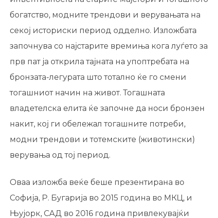
богатство, модните трендови и верувањата на
секој историски период одделно. Изложбата
започнува со најстарите времиња кога луѓето за
прв пат ја открила тајната на упоптребата на
бронзата-легурата што тотално ќе го смени
тогашниот начин на живот. Тогашната
владетелска елита ќе започне да носи бронзен
накит, кој ги обележал тогашните потреби,
модни трендови и тотемските (животински)
верувања од тој период.
Оваа изложба веќе беше презентирана во
Софија, Р. Бугарија во 2015 година во МКЦ, и
Њујорк, САД во 2016 година привлекувајќи