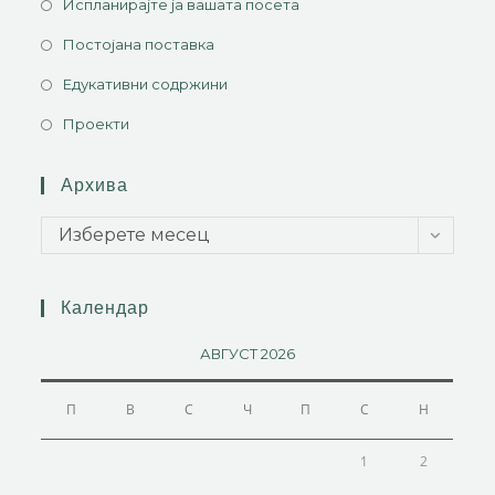
Испланирајте ја вашата посета
Постојана поставка
Едукативни содржини
Проекти
Архива
Изберете месец
Календар
АВГУСТ 2026
П
В
С
Ч
П
С
Н
1
2