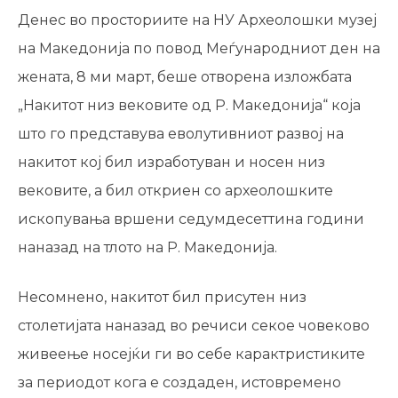
Денес во просториите на НУ Археолошки музеј
на Македонија по повод Меѓународниот ден на
жената, 8 ми март, беше отворена изложбата
„Накитот низ вековите од Р. Македонија“ која
што го представува еволутивниот развој на
накитот кој бил изработуван и носен низ
вековите, а бил откриен со археолошките
ископувања вршени седумдесеттина години
наназад на тлото на Р. Македонија.
Несомнено, накитот бил присутен низ
столетијата наназад во речиси секое човеково
живеење носејќи ги во себе карактристиките
за периодот кога е создаден, истовремено