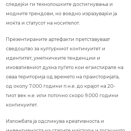
следејќи ги технолошките достигнувања и
модните трендови, но воедно изразувајќи ја
моќта и статусот на носителот.
Презентираните артефакти претставуваат
сведоштво за културниот континуитет и
идентитет, уметничките тенденции и
иновативниот духна луѓето кои егзистирале на
оваа територија од времето на праисторијата,
од околу 7.000 години п.н.е. до крајот на 20-
тиот век н.е. или поточно скоро 9.000 години
континуитет.
Изложбата ја одсликува креативноста и
инвентивноста на старите мајстори и тогашното