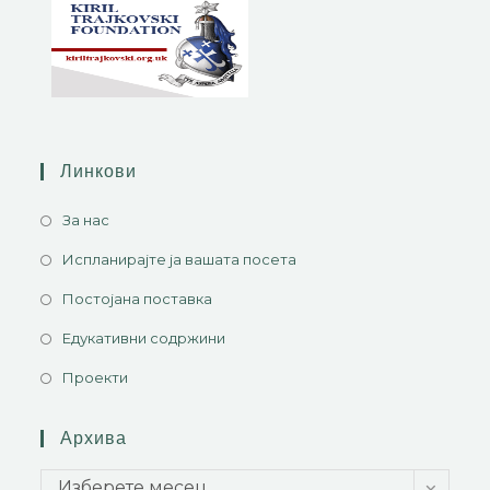
Линкови
За нас
Испланирајте ја вашата посета
Постојана поставка
Едукативни содржини
Проекти
Архива
Изберете месец