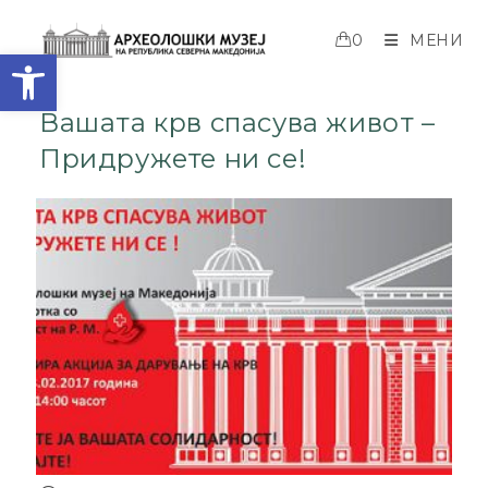
0
МЕНИ
Open toolbar
Вашата крв спасува живот –
Придружете ни се!