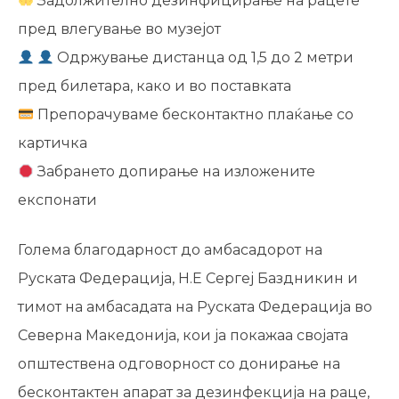
Задолжително дезинфицирање на рацете
пред влегување во музејот
Одржување дистанца од 1,5 до 2 метри
пред билетара, како и во поставката
Препорачуваме бесконтактно плаќање со
картичка
Забрането допирање на изложените
експонати
Голема благодарност до амбасадорот на
Руската Федерација, Н.Е Сергеј Баздникин и
тимот на амбасадата на Руската Федерација во
Северна Македонија, кои ја покажаа својата
општествена одговорност со донирање на
бесконтактен апарат за дезинфекција на раце,