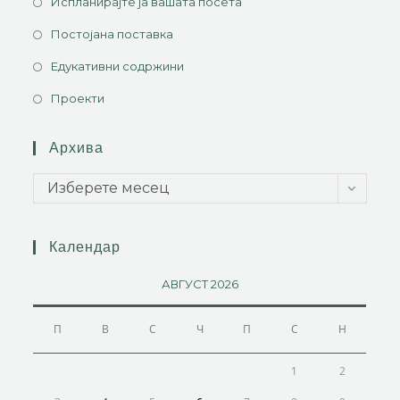
Испланирајте ја вашата посета
Постојана поставка
Едукативни содржини
Проекти
Архива
Изберете месец
Календар
АВГУСТ 2026
П
В
С
Ч
П
С
Н
1
2