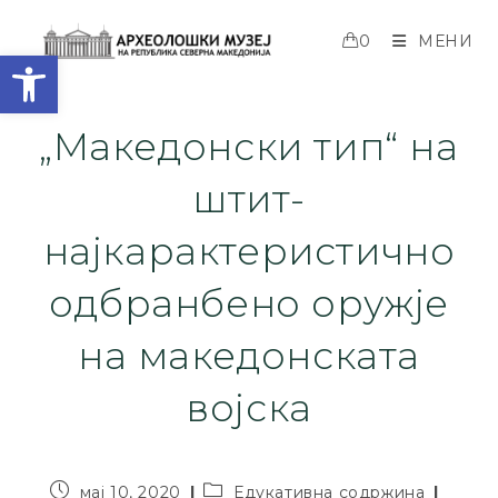
0
МЕНИ
Open toolbar
„Македонски тип“ на
штит-
најкарактеристично
одбранбено оружје
на македонската
војска
мај 10, 2020
Едукативна содржина