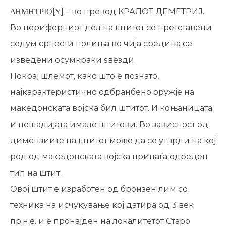
ΔΗΜΗΤΡΙΟ[Υ] – во превод КРАЛОТ ДЕМЕТРИЈ.
Во периферниот дел на штитот се претставени
седум српести полиња во чија средина се
изведени осумкраки ѕвезди.
Покрај шлемот, како што е познато,
најкарактеристично одбранбено оружје на
македонската војска бил штитот. И коњаницата
и пешадијата имале штитови. Во зависност од
димензиите на штитот може да се утврди на кој
род од македонската војска припаѓа одреден
тип на штит.
Овој штит е изработен од бронзен лим со
техника на исчукување кој датира од 3 век
пр.н.е. и е пронајден на локалитетот Старо