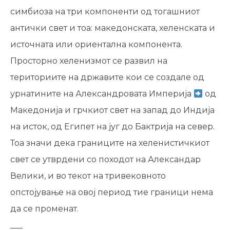
симбиоза на три компоненти о
д тогашниот
антички свет и тоа: македонската, хеленската и
источната или ориентална компонента.
Просторно хеленизмот се развил на
териториите на државите кои се создале од
урнатините на Александровата Империја
од
Македонија и грчкиот свет на запад до Индија
на исток, од Египет на југ до Бактрија на север.
Тоа значи дека границите на хеленистичкиот
свет се утврдени со походот на Александар
Велики, и во текот на тривековното
опстојување на овој период тие граници нема
да се променат.
___