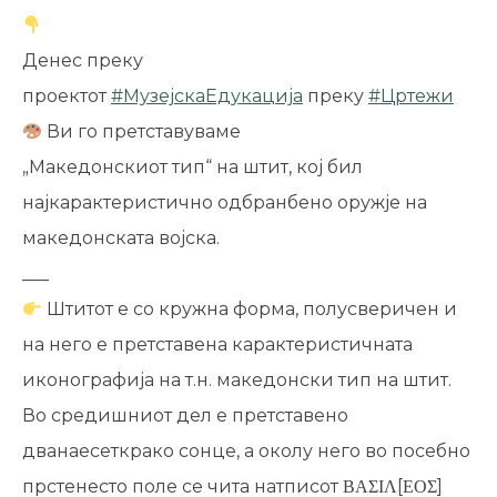
Денес преку
проектот
#
МузејскаЕдукација
преку
#
Цртежи
Ви го претставуваме
„Македонскиот тип“ на штит, кој бил
најкарактеристично одбранбено оружје на
македонската војска.
___
Штитот e со кружна форма, полусверичен и
на него е претставена карактеристичната
иконографија на т.н. македонски тип на штит.
Во средишниот дел е претставено
дванаесеткрако сонце, а околу него во посебно
прстенесто поле се чита натписот ΒΑΣΙΛ[ΕΟΣ]