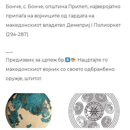
Бонче, с. Бонче, општина Прилеп, најверојатно
припаѓа на војниците од гардата на
македонскиот владетел Деметриј I Полиоркет
(294-287).
___
Предизвик за цртеж бр.
: Нацртајте го
македонскиот војник со своето одбранбено
оружје, штитот.