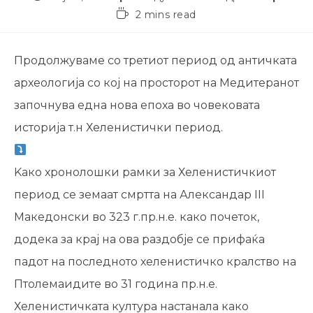
2 mins read
Продолжуваме со третиот период од античката
археологија со кој на просторот на Медитеранот
започнува една нова епоха во човековата
историја т.н Хеленистички период.
Kако хронолошки рамки за Хеленистичкиот
период се земаат смртта на Александар III
Македонски во 323 г.пр.н.е. како почеток,
додека за крај на ова раздобје се прифаќа
падот на последното хеленистичко кралство на
Птолемаидите во 31 година пр.н.е.
Хеленистичката култура настанала како