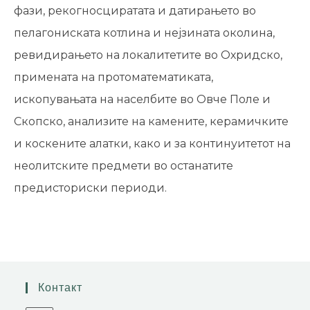
фази, рекогносциратата и датирањето во
пелагониската котлина и нејзината околина,
ревидирањето на локалитетите во Охридско,
примената на протоматематиката,
ископувањата на населбите во Овче Поле и
Скопско, анализите на камените, керамичките
и коскените алатки, како и за континуитетот на
неолитските предмети во останатите
предисториски периоди.
Контакт