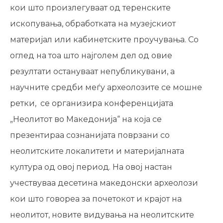
кои што произлегуваат од теренските
ископувања, обработката на музејскиот
материјал или кабинетските проучувања. Со
оглед на тоа што најголем дел од овие
резултати остануваат непубликувани, а
научните средби меѓу археолозите се мошне
ретки, се организира конференцијата
„Неолитот во Македонија“ на која се
презентираа сознанијата поврзани со
неолитските локалитети и материјалната
култура од овој период. На овој настан
учествуваа десетина македонски археолози
кои што говореа за почетокот и крајот на
неолитот, новите видувања на неолитските