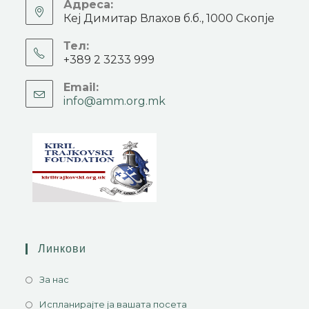
Адреса:
Кеј Димитар Влахов б.б., 1000 Скопје
Тел:
+389 2 3233 999
Email:
info@amm.org.mk
Линкови
За нас
Испланирајте ја вашата посета