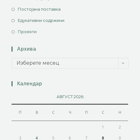
Постојана поставка
Едукативни содржини
Проекти
Архива
Изберете месец
Календар
АВГУСТ 2026
П
В
С
Ч
П
С
Н
1
2
3
4
5
6
7
8
9