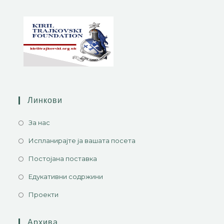
Линкови
За нас
Испланирајте ја вашата посета
Постојана поставка
Едукативни содржини
Проекти
Архива