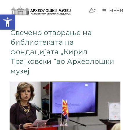
0
МЕНИ
Open toolbar
Свечено отворање на
библиотеката на
фондацијата „Кирил
Трајковски “во Археолошки
музеј