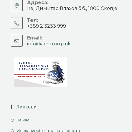
Адреса:
Кеј Димитар Влахов б.б., 1000 Скопје
Тел:
+389 2 3233 999
Email:
info@amm.org.mk
Линкови
За нас
Испланирајте ја вашата посета