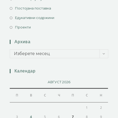
Постојана поставка
Едукативни содржини
Проекти
Архива
Изберете месец
Календар
АВГУСТ 2026
П
В
С
Ч
П
С
Н
1
2
3
4
5
6
7
8
9