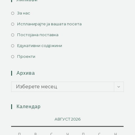
За нас
Испланирајте ја вашата посета
Постојана поставка
Едукативни содржини
Проекти
Архива
Изберете месец
Календар
АВГУСТ 2026
П
В
С
Ч
П
С
Н