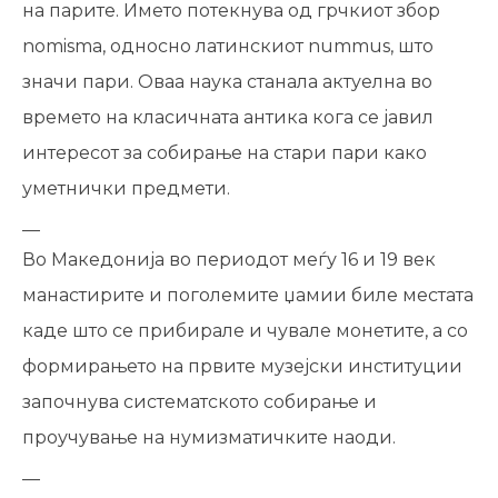
на парите. Името потекнува од грчкиот збор
nomisma, односно латинскиот nummus, што
значи пари. Оваа наука станала актуелна во
времето на класичната антика кога се јавил
интересот за собирање на стари пари како
уметнички предмети.
__
Во Македонија во периодот меѓу 16 и 19 век
манастирите и поголемите џамии биле местата
каде што се прибирале и чувале монетите, а со
формирањето на првите музејски инстит
уции
започнува систематското собирање и
проучување на нумизматичките наоди.
__