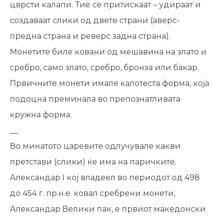
цврсти калапи. Тие се притискаат – удираат и
создаваат слики од двете страни (аверс-
предна страна и реверс задна страна).
Монетите биле ковани од мешавина на злато и
сребро, само злато, сребро, бронза или бакар.
Првичните монети имале калотеста форма, која
подоцна преминала во препознатливата
кружна форма.
__
Во минатото царевите одлучувале какви
претстави (слики) ќе има на паричките.
Александар I кој владеел во периодот од 498
до 454 г. пр.н.е. ковал сребрени монети,
Александар Велики пак, е првиот македонски