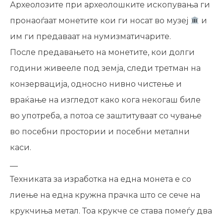
Археолозите при археолошките ископувања ги
пронаоѓаат монетите кои ги носат во музеј
и
им ги предаваат на нумизматичарите.
После предавањето на монетите, кои долги
години живееле под земја, следи третман на
конзервација, односно нивно чистење и
враќање на изгледот како кога некогаш биле
во употреба, а потоа се заштитуваат со чување
во посебни простории и посебни метални
каси.
__
Техниката за изработка на една монета е со
лиење на една кружна прачка што се сече на
крукчиња метал. Тоа крукче се става помеѓу два