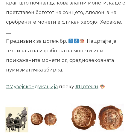
крал што почнал да кова златни монети, каде е
претставен боготот на сонцето, Аполон, а на
сребрените монети е сликан херојот Херакле.
__
Предизвик за цртеж бр.
: Нацртајте ја
техниката на изработка на монети или
прикажаните монети од средновековната
нумизматичка збирка.
#
МузејскаЕдукација
преку
#
Цртежи