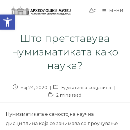
0
МЕНИ
Open toolbar
Што претставува
нумизматиката како
наука?
мај 24, 2020
Едукативна содржина
2 mins read
Нумизматиката е самостојна научна
дисциплина која се занимава со проучување