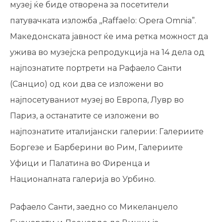
музеј ќе биде отворена за посетители
патувачката изложба ,,Raffaelo: Opera Omnia”.
Македонската јавност ќе има ретка можност да
ужива во музејска репродукција на 14 дела од
најпознатите портрети на Рафаело Санти
(Санцио) од кои два се изложени во
најпосетуваниот музеј во Европа, Лувр во
Париз, а останатите се изложени во
најпознатите италијански галерии: Галериите
Боргезе и Барберини во Рим,
Галериите
Уфици и Палатина во Фиренца и
Националната галерија во Урбино.
Рафаело Санти, заедно со Микеланџело