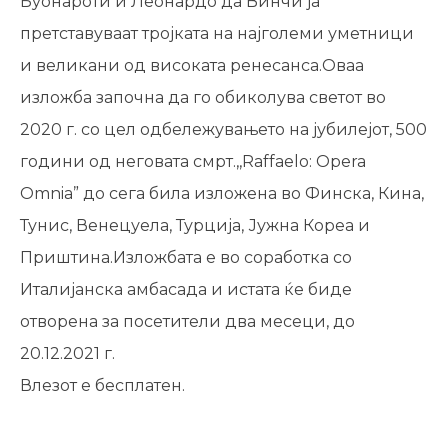
Буонароти и Леонардо да Винчи ја
претставуваат тројката на најголеми уметници
и великани од високата ренесанса.Оваа
изложба започна да го обиколува светот во
2020 г. со цел одбележувањето на јубилејот, 500
години од неговата смрт.,,Raffaelo: Opera
Omnia” до сега била изложена во Финска, Кина,
Тунис, Венецуела, Турција, Јужна Кореа и
Приштина.Изложбата е во соработка со
Италијанска амбасада и истата ќе биде
отворена за посетители два месеци, до
20.12.2021 г.
Влезот е бесплатен.