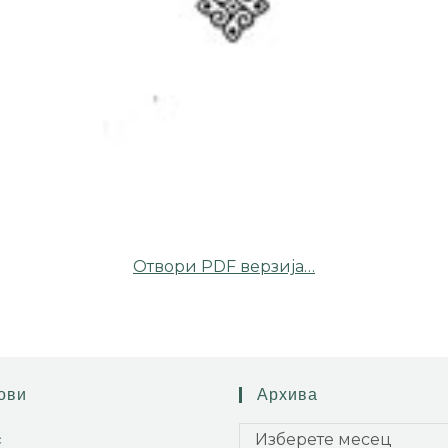
Отвори PDF верзија…
ови
Архива
Изберете месец
с