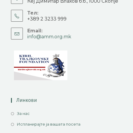
Кеј Димитар Влахов б.б., 1000 Скопје
Тел:
+389 2 3233 999
Email:
info@amm.org.mk
Линкови
За нас
Испланирајте ја вашата посета