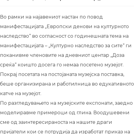
Во рамки на најавениот настан по повод
манифестацијата „Европски денови на културнотo
наследство“ во согласност со годинешната тема на
манифестацијата – „Културно наследство за сите“ ги
поканивме членовите на дневниот центар „Доза
среќа“ коишто досега го немаа посетено музејот.
Покрај посетата на постојаната музејска поставка,
беше организирана и работилница во едукативното
катче на музејот.
По разгледувањето на музејските експонати, заедно
моделиравме примероци од глина. Воодушевени
сме од заинтересираноста на нашите драги
пријатели кои се потрудија да изработат приказ на