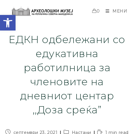
0
МЕНИ
Open toolbar
ЕДКН одбележани со
едукативна
работилница за
членовите на
дневниот центар
,,Доза среќа”
септември 23, 2021
Настани
1 min read