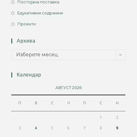
Постојана поставка
Едукативни содржини
Проекти
Архива
Изберете месец
Календар
АВГУСТ 2026
П
В
С
Ч
П
С
Н
1
2
3
4
5
6
7
8
9