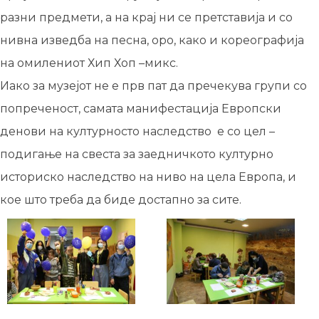
разни предмети, а на крај ни се претставија и со
нивна изведба на песна, оро, како и кореографија
на омилениот Хип Хоп –микс.
Иако за музејот не е прв пат да пречекува групи со
попреченост, самата манифестација Европски
денови на културносто наследство е со цел –
подигање на свеста за заедничкото културно
историско наследство на ниво на цела Европа, и
кое што треба да биде достапно за сите.