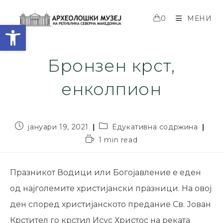
0
МЕНИ
Open toolbar
Бронзен крст,
енколпион
јануари 19, 2021
Едукативна содржина
1 min read
Празникот Водици или Богојавление е еден
од најголемите христијански празници. На овој
ден според христијанското предание Св. Јован
Крстител го крстил Исус Христос на реката