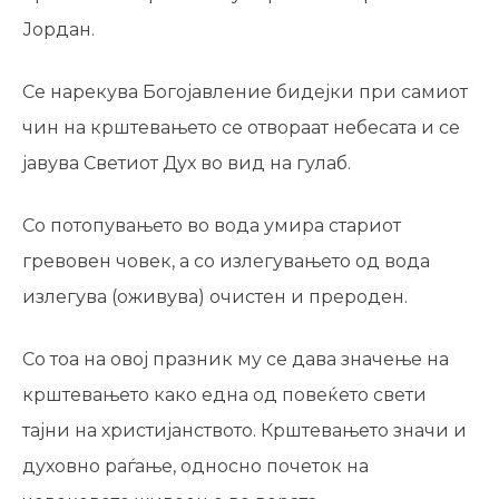
Јордан.
Се нарекува Богојавление бидејки при самиот
чин на крштевањето се отвораат небесата и се
јавува Светиот Дух во вид на гулаб.
Со потопувањето во вода умира стариот
гревовен човек, а со излегувањето од вода
излегува (оживува) очистен и прероден.
Со тоа на овој празник му се дава значење на
крштевањето како една од повеќето свети
тајни на христијанството. Крштевањето значи и
духовно раѓање, односно почеток на