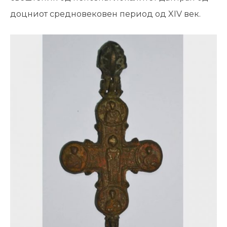
доцниот средновековен период од XIV век.