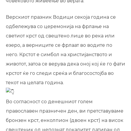
човековото живеење во верата.
Верскиот празник Водици секоја година се
одбележува со церемонија на фрлање на
светиот крст од свештено лице во река или
езеро, а верниците се фрлаат во водите по
него. Крстот е симбол на христијанството и
животот, затоа се верува дека оној кој ќе го фати
крстот ќе го следи среќа и благосостојба во
текот на целата година.
Во согласност со денешниот голем
православен празничен ден, ви претставуваме
бронзен крст, енколпион (двоен крст) на висок
свештеник од непознат локалитет датиран од