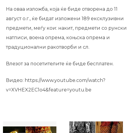
На оваа изложба, која ќе биде отворена до 11
август о.г., ќе бидат изложени 189 ексклузивни
предмети, меѓу кои: накит, предмети со рунски
натписи, воена опрема, коњска опрема и
традуционални ракотворби и сл.
Влезот за посетителите ќе биде бесплатен.
Видео: https://www.youtube.com/watch?
v=XVHEX2EC1o4&feature=youtu.be