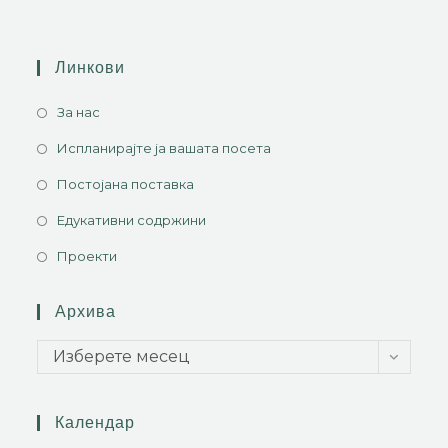
Линкови
За нас
Испланирајте ја вашата посета
Постојана поставка
Едукативни содржини
Проекти
Архива
Изберете месец
Календар