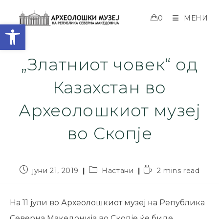
0
МЕНИ
Open toolbar
„Златниот човек“ од
Казахстан во
Археолошкиот музеј
во Скопјe
јуни 21, 2019
Настани
2 mins read
На 11 јули во Археолошкиот музеј на Република
Северна Македонија во Скопје ќе биде