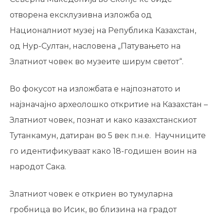
отворена ексклузивна изложба од
Националниот музеј на Република Казахстан,
од Нур-Султан, насловена „Патувањето на
Златниот човек во музеите ширум светот“.
Во фокусот на изложбата е најпознатото и
најзначајно археолошко откритие на Казахстан –
Златниот човек, познат и како казахстанскиот
Тутанкамун, датиран во 5 век п.н.е. Научниците
го идентификуваат како 18-годишен воин на
народот Сака.
Златниот човек е откриен во тумуларна
гробница во Исик, во близина на градот