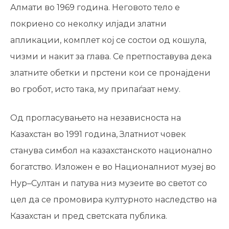
Алмати во 1969 година. Неговото тело е
покриено со неколку илјади златни
апликации, комплет кој се состои од кошула,
чизми и накит за глава. Се претпоставува дека
златните обетки и прстени кои се пронајдени
во гробот, исто така, му припаѓаат нему.
Од прогласувањето на независноста на
Казахстан во 1991 година, Златниот човек
станува симбол на казахстанското национално
богатство. Изложен е во Националниот музеј во
Нур–Султан и патува низ музеите во светот со
цел да се промовира културното наследство на
Казахстан и пред светската публика.