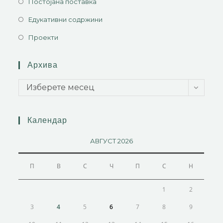
Постојана поставка
Едукативни содржини
Проекти
Архива
Изберете месец
Календар
АВГУСТ 2026
П
В
С
Ч
П
С
Н
1
2
3
4
5
6
7
8
9