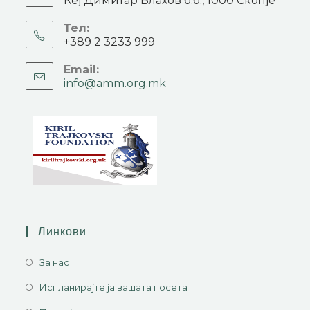
Кеј Димитар Влахов б.б., 1000 Скопје
Тел:
+389 2 3233 999
Email:
info@amm.org.mk
Линкови
За нас
Испланирајте ја вашата посета