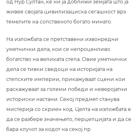
од Нур Султан, ќе ни ја доближи земјата што ја
живее својата цивилизациска сегашност врз
темелите на сопственото богато минато.
На изложбата се претставени извонредни
уметнички дела, кои се непроценливо
богатство на великата степа. Овие уметнички
дела се тивки сведоци на историјата на
степските империи, прикажуваат сцени кои
раскажуваат за големи победи и неверојатни
историски настани. Секој предмет станува
мистерија со скриен код. Целта на изложбата е
да се разбере значењето, перцепцијата и да се
бара клучот за кодот на секој пр