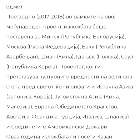
едмет.
Претходно (2017-2018) во рамките на овој
меѓународен проект, изложбата беше
поставена во Минск (Република Белорусија),
Москва (Руска Федерација), Баку (Република
Азербејџан), Шиан (Кина), Гдањск (Полска), Сеул
(Република Кореја). Проектот, кој ги
претставува културните вредности на великата
степа пред светот, ќе ги опфати и Источна Азија
(Јапонија, Кореја), Југоисточна Азија (Кина,
Малезија), Европа (Обединетото Кралство,
Австрија, Франција, Турција, Италија, Шпанија)
и Соединетите Американски Држави.
Оваа година изложбата ги посети Казан