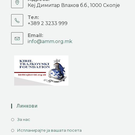
Кеј Димитар Влахов б.б., 1000 Скопје
Тел:
+389 2 3233 999
Email:
info@amm.org.mk
Линкови
За нас
Испланирајте ја вашата посета