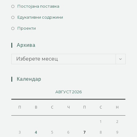
Постојана поставка
Едукативни содржини
Проекти
Архива
Изберете месец
Календар
АВГУСТ 2026
П
В
С
Ч
П
С
Н
1
2
3
4
5
6
7
8
9