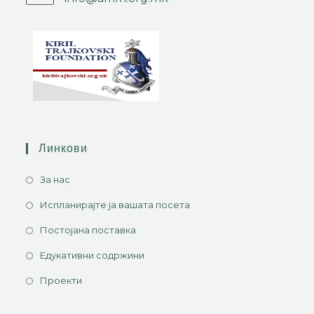
Линкови
За нас
Испланирајте ја вашата посета
Постојана поставка
Едукативни содржини
Проекти