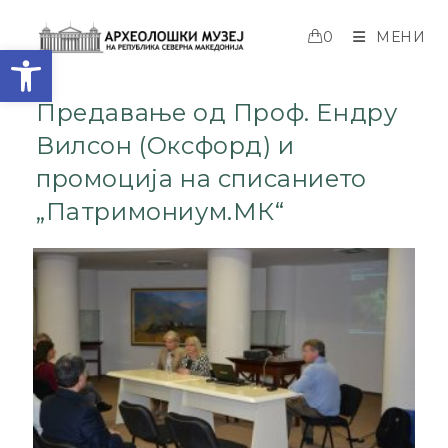
0
МЕНИ
Open toolbar
Предавање од Проф. Ендру
Вилсон (Оксфорд) и
промоција на списанието
„Патримониум.МК“