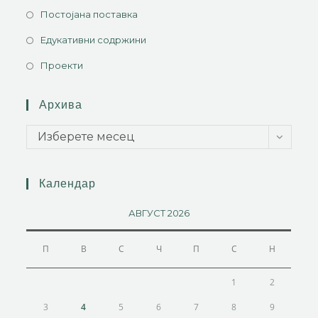
Постојана поставка
Едукативни содржини
Проекти
Архива
Изберете месец
Календар
АВГУСТ 2026
П
В
С
Ч
П
С
Н
1
2
3
4
5
6
7
8
9