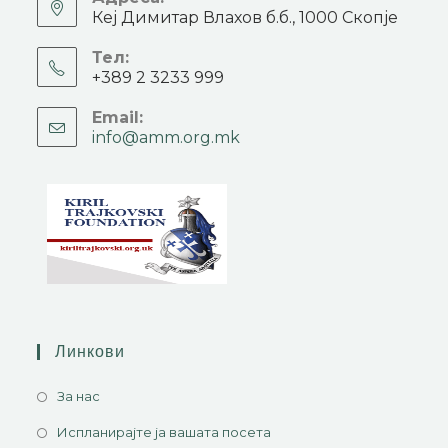
Кеј Димитар Влахов б.б., 1000 Скопје
Тел:
+389 2 3233 999
Email:
info@amm.org.mk
Линкови
За нас
Испланирајте ја вашата посета