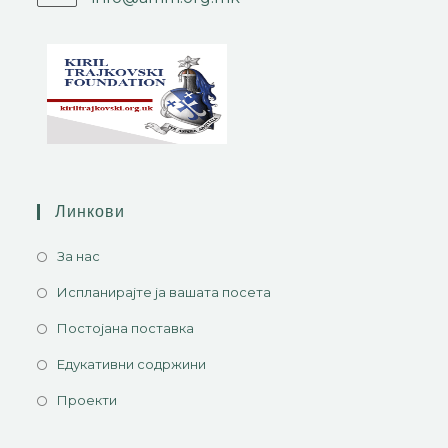
Линкови
За нас
Испланирајте ја вашата посета
Постојана поставка
Едукативни содржини
Проекти