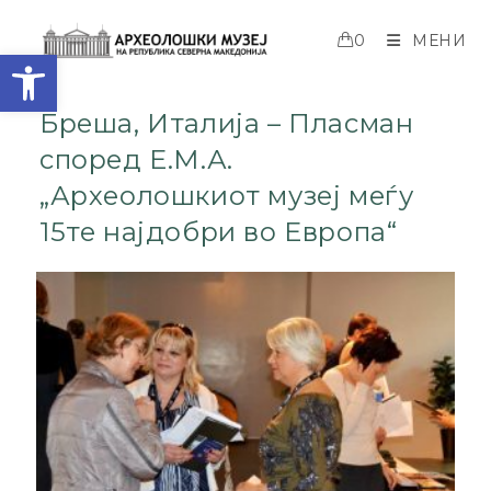
0
МЕНИ
Open toolbar
Бреша, Италија – Пласман
според Е.М.А.
„Археолошкиот музеј меѓу
15те најдобри во Европа“