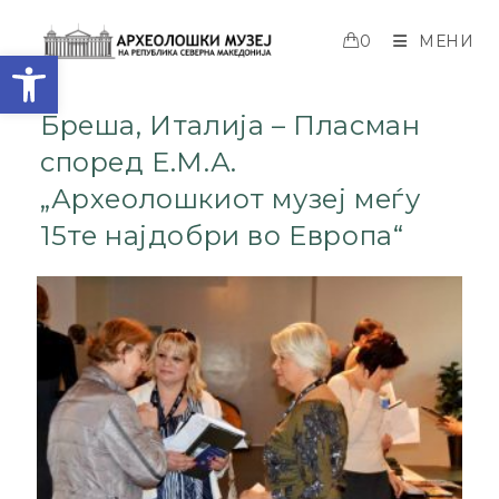
0
МЕНИ
Open toolbar
Бреша, Италија – Пласман
според Е.М.А.
„Археолошкиот музеј меѓу
15те најдобри во Европа“