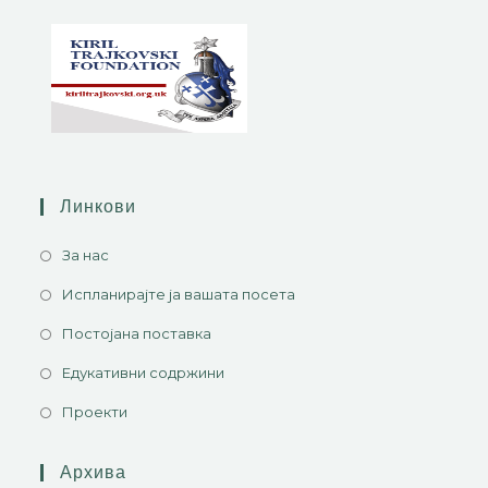
Линкови
За нас
Испланирајте ја вашата посета
Постојана поставка
Едукативни содржини
Проекти
Архива