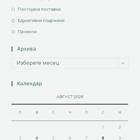
Постојана поставка
Едукативни содржини
Проекти
Архива
Изберете месец
Календар
АВГУСТ 2026
П
В
С
Ч
П
С
Н
1
2
3
4
5
6
7
8
9