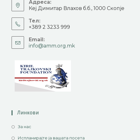
Адреса:
Кеј Димитар Влахов б.б., 1000 Скопје
Тел:
+389 2 3233 999
Email:
info@amm.org.mk
Линкови
За нас
Испланирајте ја вашата посета