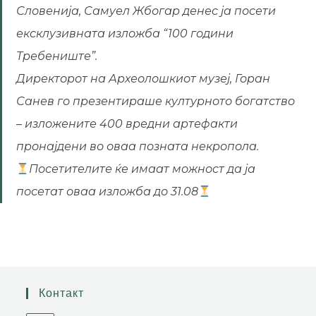
Словенија, Самуел Жбогар денес ја посети
ексклузивната изложба “100 години
Требениште”.
Директорот на Археолошкиот музеј, Горан
Санев го презентираше културното богатство
– изложените 400 вредни артефакти
пронајдени во оваа позната некропола.
Посетителите ќе имаат можност да ја
посетат оваа изложба до 31.08
Контакт