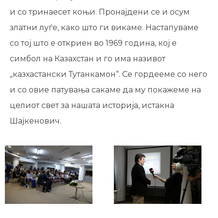
и со тринаесет коњи. Пронајдени се и осум
златни луѓе, како што ги викаме. Настапуваме
со тој што е откриен во 1969 година, кој е
симбол на Казахстан и го има називот
„казхастански Тутанкамон“. Се гордееме со него
и со овие патувања сакаме да му покажеме на
целиот свет за нашата историја, истакна
Шајкенович.