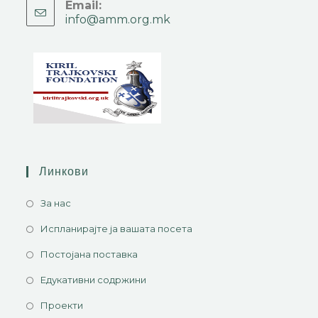
Email:
info@amm.org.mk
Линкови
За нас
Испланирајте ја вашата посета
Постојана поставка
Едукативни содржини
Проекти