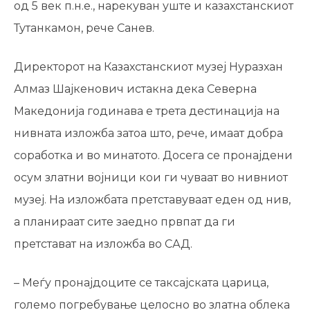
од 5 век п.н.е., нарекуван уште и казахстанскиот
Тутанкамон, рече Санев.
Директорот на Казахстанскиот музеј Нуразхан
Алмаз Шајкенович истакна дека Северна
Македонија годинава е трета дестинација на
нивната изложба затоа што, рече, имаат добра
соработка и во минатото. Досега се пронајдени
осум златни војници кои ги чуваат во нивниот
музеј. На изложбата претставуваат еден од нив,
а планираат сите заедно првпат да ги
претстават на изложба во САД.
– Меѓу пронајдоците се таксајската царица,
големо погребување целосно во златна облека