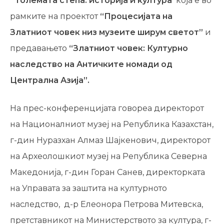
“
Големата степа
:
историја и култура
”
која е во
рамките на проектот
“
Процесијата на
Златниот човек низ музеите ширум светот
”
и
предавањето
“Златниот човек: Културно
наследство на Античките номади од
Централна Азија”.
На прес-конференцијата говореа директорот
на Националниот музеј на Република Казахстан,
г-дин Нуразхан Алмаз Шајкенович, директорот
на Археолошкиот музеј на Република Северна
Македонија, г-дин Горан Санев, директорката
на Управата за заштита на културното
наследство, д-р Елеонора Петрова Митевска,
претставникот на Министерството за култура, г-