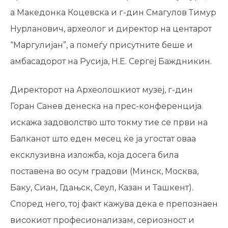
а Македонка Коцевска и г-дин Смагулов Тимур
Нурланович, археолог и директор на центарот
“Маргулијан”, a помеѓу присутните беше и
амбасадорот на Русија, Н.Е. Сергеј Баждникин.
Директорот на Археолошкиот музеј, г-дин
Горан Санев денеска на прес-конференција
искажа задоволство што токму тие се први на
Балканот што еден месец ќе ја угостат оваа
ексклузивна изложба, која досега била
поставена во осум градови (Минск, Москва,
Баку, Сиан, Гдањск, Сеул, Казан и Ташкент).
Според него, тој факт кажува дека е препознаен
високиот професионализам, сериозност и