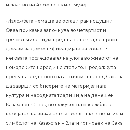
искуство на Археолошкиот музеј.
-Изложбата нема да ве остави рамнодушни.
Оваа приказна започнува во четвртиот и
третиот милениум пред нашата ера, со првите
докази за доместификацијата на коњот и
неговата последователна улога во животот на
номадските народи на степите. Продолжува
преку наследството на античкиот народ Сака за
да заврши со бисерите на материјалната
култура и народната традиција на денешен
Казахстан. Сепак, во фокусот на изложбата е
веројатно најзначајното археолошко откритие и
симболот на Казахстан – Златниот човек на Сака