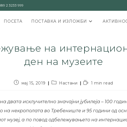
89 2 3233 999
ПОСЕТА
ПОСТАВКА И ИЗЛОЖБИ
АКТИВНОС
жување на интернацио
ден на музеите
мај 15, 2019
Настани
1 min read
на двата исклучително значајни јубилеја – 100 годи
о на некрополата во Требениште и 95 години од ос
от музеј, а по повод одбележувањето на интернац