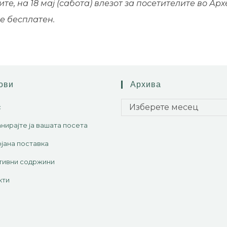
ите, на 18 мај (сабота) влезот за посетителите во А
де бесплатен.
ови
Архива
Изберете месец
с
нирајте ја вашата посета
јана поставка
тивни содржини
кти