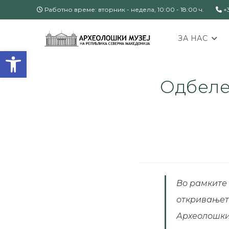
Работно време: вторник - недела, 10:00 - 18:00 ч.
+3
ЗА НАС
Open toolbar
Одбеле
Во рамките 
откривањет
Археолошки