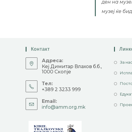
ден на музе
музеј ќе би
Контакт
Линк
Адреса:
За на
Кеј Димитар Влахов б.б.,
1000 Скопје
Испла
Тел:
Посто
+389 2 3233 999
Едука
Email:
Прое
info@amm.org.mk